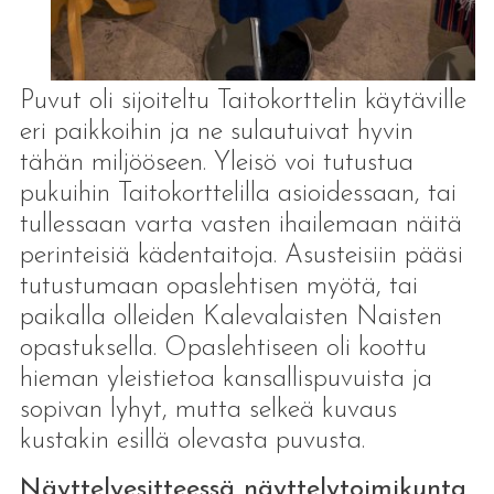
Puvut oli sijoiteltu Taitokorttelin käytäville
eri paikkoihin ja ne sulautuivat hyvin
tähän miljööseen. Yleisö voi tutustua
pukuihin Taitokorttelilla asioidessaan, tai
tullessaan varta vasten ihailemaan näitä
perinteisiä kädentaitoja. Asusteisiin pääsi
tutustumaan opaslehtisen myötä, tai
paikalla olleiden Kalevalaisten Naisten
opastuksella. Opaslehtiseen oli koottu
hieman yleistietoa kansallispuvuista ja
sopivan lyhyt, mutta selkeä kuvaus
kustakin esillä olevasta puvusta.
Näyttelyesitteessä näyttelytoimikunta