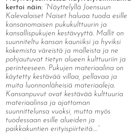
kertoi näin:
”Näyttelyllä Joensuun
Kalevalaiset Naiset haluaa tuoda esille
kansanomaisen pukukulttuurin ja
kansallispukujen kestävyyttä. Mallit on
suunniteltu kansan kauniiksi ja hyviksi
kokemista väreistä ja malleista ja ne
pohjautuvat tietyn alueen kulttuuriin ja
perinteeseen. Pukujen materiaalina on
käytetty kestävää villaa, pellavaa ja
muita luonnonläheisiä materiaaleja.
Kansanpuvut ovat kestävää kulttuuria
materiaalinsa ja ajattoman
suunnittelunsa vuoksi, mutta myös
tuodessaan esille alueiden ja
paikkakuntien erityispiirteitä….”