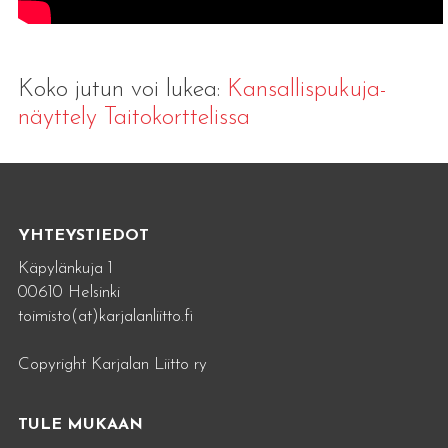
Koko jutun voi lukea:
Kansallispukuja-
näyttely Taitokorttelissa
YHTEYSTIEDOT
Käpylänkuja 1
00610 Helsinki
toimisto(at)karjalanliitto.fi
Copyright Karjalan Liitto ry
TULE MUKAAN