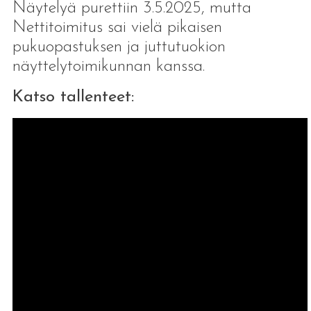
Näytelyä purettiin 3.5.2025, mutta
Nettitoimitus sai vielä pikaisen
pukuopastuksen ja juttutuokion
näyttelytoimikunnan kanssa.
Katso tallenteet: