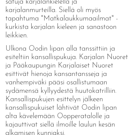
satuja karjalankielellä ja
karjalanmurteilla. Siellä oli myös
tapahtuma "Matkalaukkumaailmat" -
kurkista karjalan kieleen ja sanastoon
leikkien.
Ulkona Oodin lipan alla tanssittiin ja
esiteltiin kansallispukuja. Karjalan Nuoret
ja Pääkaupungin Karjalaiset Nuoret
esittivät hienoja kansantansseja ja
vanhempiväki pääsi osallistumaan
sydämensä kyllyydestä huutokatrilliin.
Kansallispukujen esittelyn jälkeen
kansallispukuiset lähtivät Oodin lipan
alta kävelemään Oopperatalolle ja
kajauttivat siellä ilmoille laulun kesän
alkamisen kunniaksi.