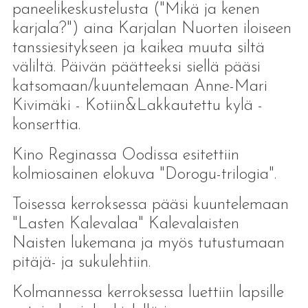
paneelikeskustelusta ("Mikä ja kenen
karjala?") aina Karjalan Nuorten iloiseen
tanssiesitykseen ja kaikea muuta siltä
väliltä. Päivän päätteeksi siellä pääsi
katsomaan/kuuntelemaan Anne-Mari
Kivimäki - Kotiin&Lakkautettu kylä -
konserttia.
Kino Reginassa Oodissa esitettiin
kolmiosainen elokuva "Dorogu-trilogia".
Toisessa kerroksessa pääsi kuuntelemaan
"Lasten Kalevalaa" Kalevalaisten
Naisten lukemana ja myös tutustumaan
pitäjä- ja sukulehtiin.
Kolmannessa kerroksessa luettiin lapsille