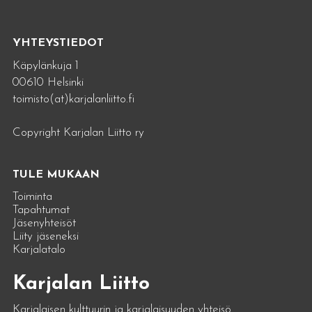
YHTEYSTIEDOT
Käpylänkuja 1
00610 Helsinki
toimisto(at)karjalanliitto.fi
Copyright Karjalan Liitto ry
TULE MUKAAN
Toiminta
Tapahtumat
Jäsenyhteisöt
Liity jäseneksi
Karjalatalo
Karjalan Liitto
Karjalaisen kulttuurin ja karjalaisuuden yhteisö