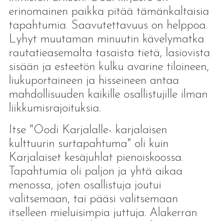
erinomainen paikka pitää tämänkaltaisia
tapahtumia. Saavutettavuus on helppoa.
Lyhyt muutaman minuutin kävelymatka
rautatieasemalta tasaista tietä, lasiovista
sisään ja esteetön kulku avarine tiloineen,
liukuportaineen ja hisseineen antaa
mahdollisuuden kaikille osallistujille ilman
liikkumisrajoituksia.
Itse "Oodi Karjalalle- karjalaisen
kulttuurin surtapahtuma" oli kuin
Karjalaiset kesäjuhlat pienoiskoossa.
Tapahtumia oli paljon ja yhtä aikaa
menossa, joten osallistuja joutui
valitsemaan, tai pääsi valitsemaan
itselleen mieluisimpia juttuja. Alakerran