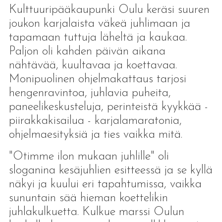
Kulttuuripääkaupunki Oulu keräsi suuren
joukon karjalaista väkeä juhlimaan ja
tapamaan tuttuja läheltä ja kaukaa.
Paljon oli kahden päivän aikana
nähtävää, kuultavaa ja koettavaa.
Monipuolinen ohjelmakattaus tarjosi
hengenravintoa, juhlavia puheita,
paneelikeskusteluja, perinteistä kyykkää -
piirakkakisailua - karjalamaratonia,
ohjelmaesityksiä ja ties vaikka mitä.
"Otimme ilon mukaan juhlille" oli
sloganina kesäjuhlien esitteessä ja se kyllä
näkyi ja kuului eri tapahtumissa, vaikka
sununtain sää hieman koettelikin
juhlakulkuetta. Kulkue marssi Oulun