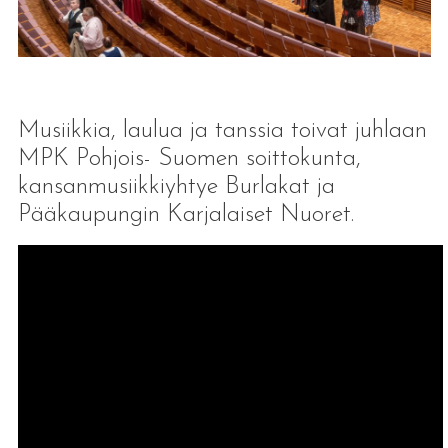
Musiikkia, laulua ja tanssia toivat juhlaan
MPK Pohjois- Suomen soittokunta,
kansanmusiikkiyhtye Burlakat ja
Pääkaupungin Karjalaiset Nuoret.