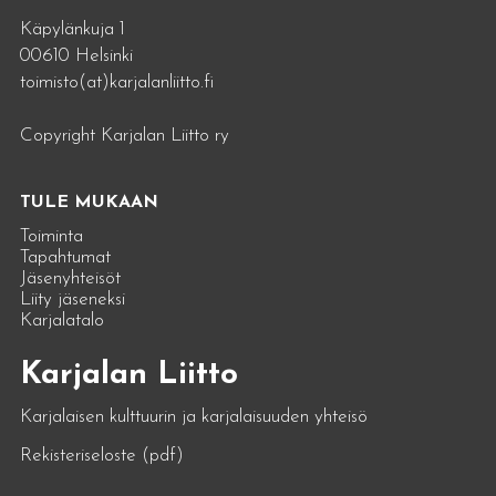
Käpylänkuja 1
00610 Helsinki
toimisto(at)karjalanliitto.fi
Copyright Karjalan Liitto ry
TULE MUKAAN
Toiminta
Tapahtumat
Jäsenyhteisöt
Liity jäseneksi
Karjalatalo
Karjalan Liitto
Karjalaisen kulttuurin ja karjalaisuuden yhteisö
Rekisteriseloste (pdf)