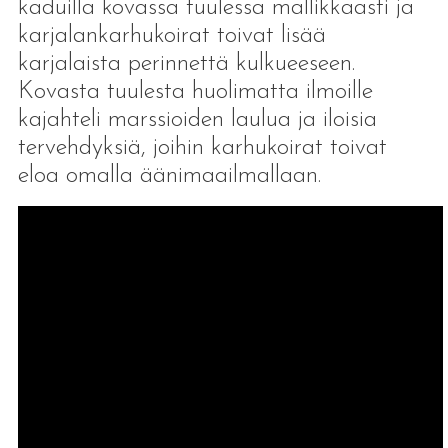
kaduilla kovassa tuulessa mallikkaasti ja
karjalankarhukoirat toivat lisää
karjalaista perinnettä kulkueeseen.
Kovasta tuulesta huolimatta ilmoille
kajahteli marssioiden laulua ja iloisia
tervehdyksiä, joihin karhukoirat toivat
eloa omalla äänimaailmallaan.