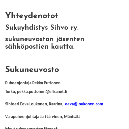
Yhteydenotot
Sukuyhdistys Sihvo ry.
sukuneuvoston jäsenten
sähköpostien kautta.
Sukuneuvosto
Puheenjohtaja Pekka Puttonen,
Turku, pekka.puttonen@elisanet.fi
Sihteeri Eeva Loukonen, Kaarina,
eeva@loukonen.com
Varapuheenjohtaja
Jari Järvinen, Mäntsälä