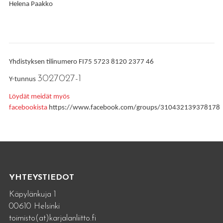
Helena Paakko
Yhdistyksen tilinumero FI75 5723 8120 2377 46
3027027-1
Y-tunnus
Löydät meidät myös
facebookista
https://www.facebook.com/groups/310432139378178
YHTEYSTIEDOT
Käpylänkuja 1
00610 Helsinki
toimisto(at)karjalanliitto.fi