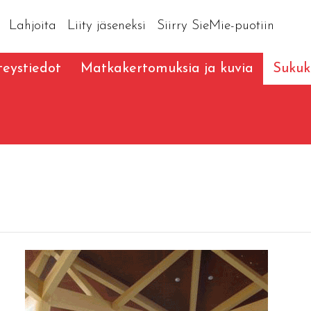
Lahjoita
Liity jäseneksi
Siirry SieMie-puotiin
eystiedot
Matkakertomuksia ja kuvia
Sukuk