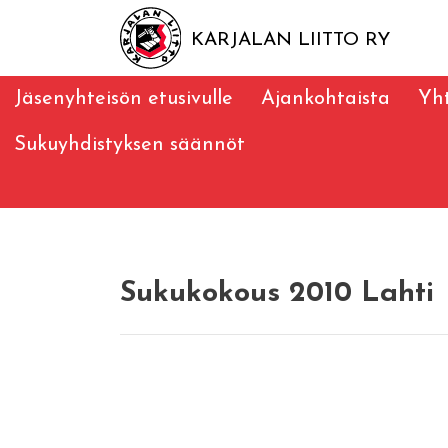
KARJALAN LIITTO RY
Jäsenyhteisön etusivulle
Ajankohtaista
Yht
Sukuyhdistyksen säännöt
Sukukokous 2010 Lahti