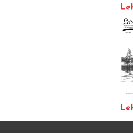
Leh
Leh