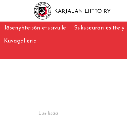
KARJALAN LIITTO RY
Jäsenyhteisön etusivulle
Sukuseuran esittely
Kuvagalleria
Lue lisää