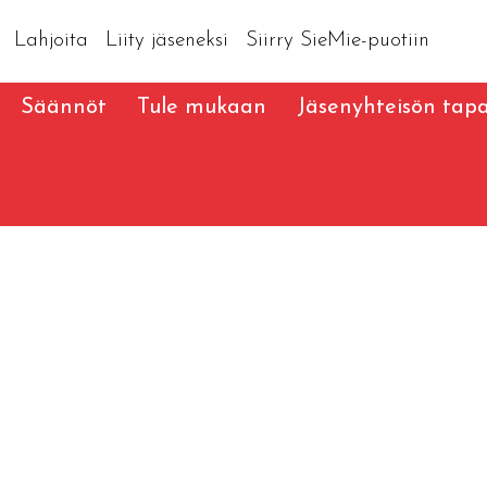
Lahjoita
Liity jäseneksi
Siirry SieMie-puotiin
Säännöt
Tule mukaan
Jäsenyhteisön tap