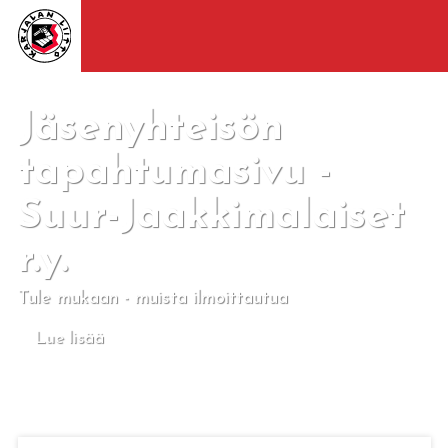
Jäsenyhteisön
tapahtumasivu -
Suur-Jaakkimalaiset
r.y.
Tule mukaan - muista ilmoittautua
Lue lisää