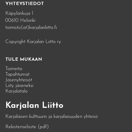
YHTEYSTIEDOT
Käpylänkuja 1
00610 Helsinki
toimisto(at)karjalanliitto.fi
Copyright Karjalan Liitto ry
TULE MUKAAN
Toiminta
Tapahtumat
Jäsenyhteisöt
Liity jäseneksi
Karjalatalo
Karjalan Liitto
Karjalaisen kulttuurin ja karjalaisuuden yhteisö
Rekisteriseloste (pdf)