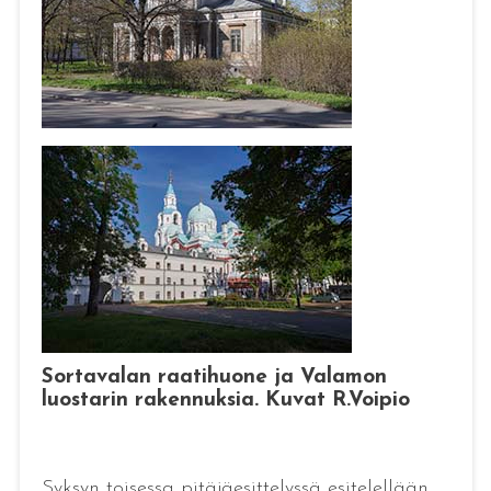
Sortavalan raatihuone ja Valamon
luostarin rakennuksia. Kuvat R.Voipio
Syksyn toisessa pitäjäesittelyssä esitelellään