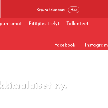
apahtumat
Pitäjäesittelyt
Tallenteet
Facebook
Instagram
kimalaiset r.y.