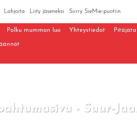
Lahjoita
Liity jäseneksi
Siirry SieMie-puotiin
Polku mummon luo
Yhteystiedot
Pitäjät
äännöt
pahtumasivu - Suur-Jaak