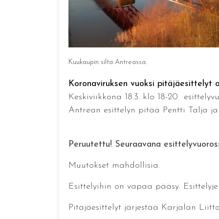
Kuukaupin silta Antreassa.
Koronaviruksen vuoksi pitäjäesittelyt 
Keskiviikkona 18.3. klo 18-20 esittely
Antrean esittelyn pitää Pentti Talja 
Peruutettu! Seuraavana esittelyvuoros
Muutokset mahdollisia.
Esittelyihin on vapaa pääsy. Esittelyj
Pitäjäesittelyt järjestää Karjalan Liitt