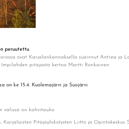
on peruutettu.
vuorossa ovat Karjalankannaksella sijainnut Antrea ja L
ja Impilahden pitäjästä kertoo Martti Ronkainen
sa on
ke 15.4. Kuolemajärvi ja Suojärvi.
en välissä on kahvitauko.
o, Karjalaisten Pitäjäyhdistysten Liitto ja Opintokeskus Si