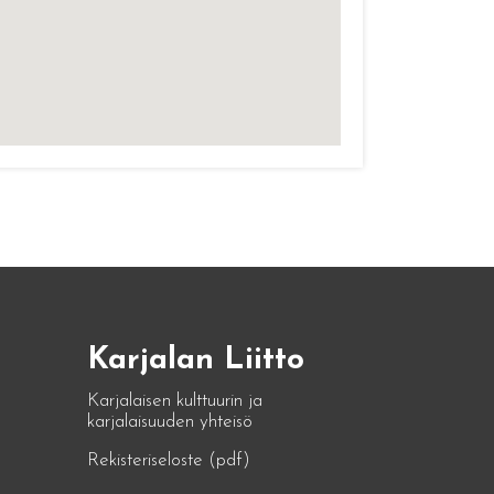
Karjalan Liitto
Karjalaisen kulttuurin ja
karjalaisuuden yhteisö
Rekisteriseloste (pdf)