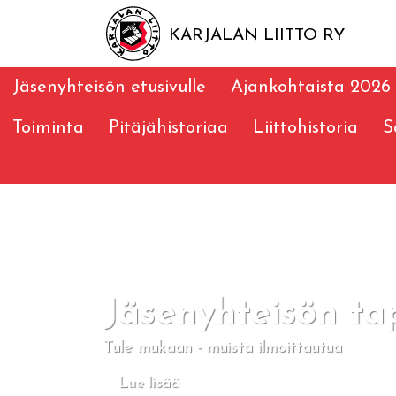
KARJALAN LIITTO RY
Jäsenyhteisön etusivulle
Ajankohtaista 2026
Toiminta
Pitäjähistoriaa
Liittohistoria
S
Jäsenyhteisön ta
Tule mukaan - muista ilmoittautua
Lue lisää