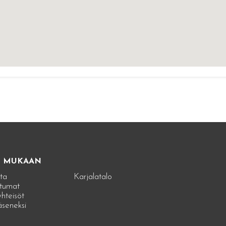
E MUKAAN
ta
Karjalatalo
tumat
hteisöt
jäseneksi