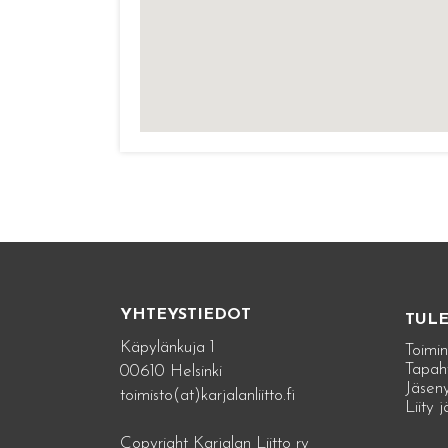
YHTEYSTIEDOT
TUL
Käpylänkuja 1
Toimin
Tapah
00610 Helsinki
Jäseny
toimisto(at)karjalanliitto.fi
Liity 
Copyright Karjalan Liitto ry