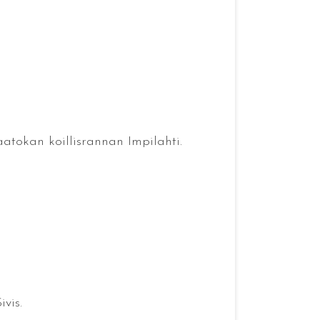
aatokan koillisrannan Impilahti.
vis.