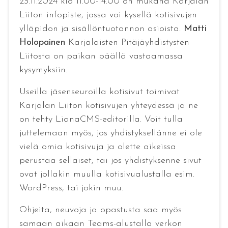
23.11.2024 klo 11.00-14.00 on mukana Karjalan
Liiton infopiste, jossa voi kysellä kotisivujen
ylläpidon ja sisällöntuotannon asioista.
Matti
Holopainen
Karjalaisten Pitäjäyhdistysten
Liitosta on paikan päällä vastaamassa
kysymyksiin.
Useilla jäsenseuroilla kotisivut toimivat
Karjalan Liiton kotisivujen yhteydessä ja ne
on tehty LianaCMS-editorilla. Voit tulla
juttelemaan myös, jos yhdistyksellänne ei ole
vielä omia kotisivuja ja olette aikeissa
perustaa sellaiset, tai jos yhdistyksenne sivut
ovat jollakin muulla kotisivualustalla esim.
WordPress, tai jokin muu.
Ohjeita, neuvoja ja opastusta saa myös
samaan aikaan Teams-alustalla verkon