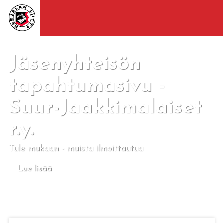
Jäsenyhteisön
tapahtumasivu -
Suur-Jaakkimalaiset
r.y.
Tule mukaan - muista ilmoittautua
Lue lisää