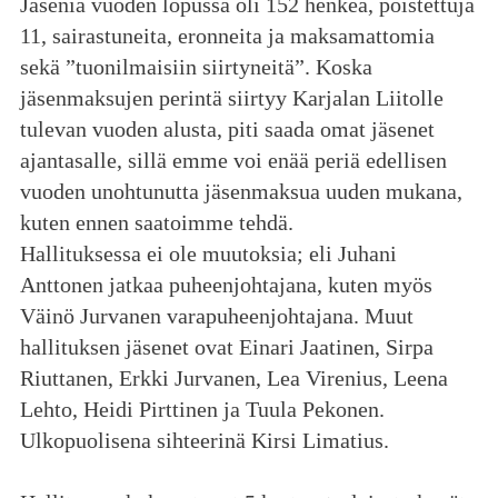
Jäseniä vuoden lopussa oli 152 henkeä, poistettuja
11, sairastuneita, eronneita ja maksamattomia
sekä ”tuonilmaisiin siirtyneitä”. Koska
jäsenmaksujen perintä siirtyy Karjalan Liitolle
tulevan vuoden alusta, piti saada omat jäsenet
ajantasalle, sillä emme voi enää periä edellisen
vuoden unohtunutta jäsenmaksua uuden mukana,
kuten ennen saatoimme tehdä.
Hallituksessa ei ole muutoksia; eli Juhani
Anttonen jatkaa puheenjohtajana, kuten myös
Väinö Jurvanen varapuheenjohtajana. Muut
hallituksen jäsenet ovat Einari Jaatinen, Sirpa
Riuttanen, Erkki Jurvanen, Lea Virenius, Leena
Lehto, Heidi Pirttinen ja Tuula Pekonen.
Ulkopuolisena sihteerinä Kirsi Limatius.