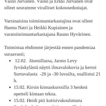
Väinö Jurvanen. Väinö ja Erkki Jurvanen ovat
olleet seuramme viralliset kokousedustajat.
Varsinaisina toiminnantarkastajina ovat olleet
Hannu Natri ja Heikki Kupiainen ja
varatoiminnantarkastajana Rauno Hyvärinen.
Toimintaa ehdimme järjestää ennen pandemiaa
suraavasti;
12.02. Jäsenillassa, Jarmo Levy
Jyväskylästä näytti ilmavalokuvia ja ker
toi
Sortavalasta -20 ja -30 luvuilta, osallistui 21
h.
15.02. Kirsin kinnaskurssilla 3 henkeä
opetteli kintaan tekoa.
15.02. Heidi piti kotisivukoulutusta