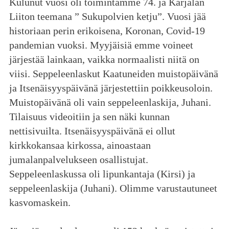
Kulunut vuosi oli toimintamme 74. ja Karjalan
Liiton teemana ” Sukupolvien ketju”. Vuosi jää
historiaan perin erikoisena, Koronan, Covid-19
pandemian vuoksi. Myyjäisiä emme voineet
järjestää lainkaan, vaikka normaalisti niitä on
viisi. Seppeleenlaskut Kaatuneiden muistopäivänä
ja Itsenäisyyspäivänä järjestettiin poikkeusoloin.
Muistopäivänä oli vain seppeleenlaskija, Juhani.
Tilaisuus videoitiin ja sen näki kunnan
nettisivuilta. Itsenäisyyspäivänä ei ollut
kirkkokansaa kirkossa, ainoastaan
jumalanpalvelukseen osallistujat.
Seppeleenlaskussa oli lipunkantaja (Kirsi) ja
seppeleenlaskija (Juhani). Olimme varustautuneet
kasvomaskein.