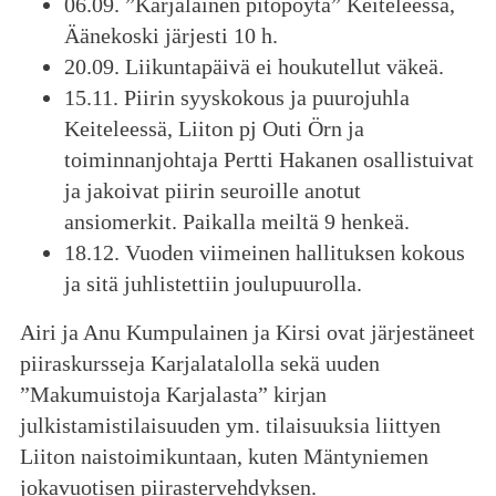
06.09. ”Karjalainen pitopöytä” Keiteleessä,
Äänekoski järjesti 10 h.
20.09. Liikuntapäivä ei houkutellut väkeä.
15.11. Piirin syyskokous ja puurojuhla
Keiteleessä, Liiton pj Outi Örn ja
toiminnanjohtaja Pertti Hakanen osallistuivat
ja jakoivat piirin seuroille anotut
ansiomerkit. Paikalla meiltä 9 henkeä.
18.12. Vuoden viimeinen hallituksen kokous
ja sitä juhlistettiin joulupuurolla.
Airi ja Anu Kumpulainen ja Kirsi ovat järjestäneet
piiraskursseja Karjalatalolla sekä uuden
”Makumuistoja Karjalasta” kirjan
julkistamistilaisuuden ym. tilaisuuksia liittyen
Liiton naistoimikuntaan, kuten Mäntyniemen
jokavuotisen piirastervehdyksen.