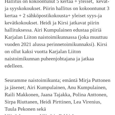
Hallitus on kokoontunut 5 kertaa + yleiset, kevät-
ja syyskokoukset.
Piirin hallitus on kokoontunut 3
kertaa + 2 sähköpostikokousta+ yleiset syys-ja
kevätkokoukset. Heidi ja Kirsi jatkavat piirin
hallituksessa. Airi Kumpulainen edustaa piiriä
Karjalan Liiton naistoimikunnassa (joka muuttuu
vuoden 2021 alussa perinnetoimikunnaksi). Kirsi
on ollut kaksi vuotta Karjalan Liiton
naistoimikunnan puheenjohtajana ja jatkaa
edelleen.
Seuramme naistoimikunta; emäntä Mirja Puttonen
ja jäsenet; Airi Kumpulainen, Anu Kumpulainen,
Raili Makkonen, Jaana Tajakka, Polina Anttonen,
Sirpa Riuttanen, Heidi Pirttinen, Lea Virenius,
Tuula Pekonen sekä