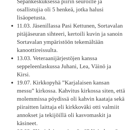
Sepänkeskuksessa piirin seuroille ja
osallistujia oli 5 henkeä, jotka halusi
lisäopetusta.
11.03. Jäsenillassa Pasi Kettunen, Sortavalan
pitäjäseuran sihteeri, kertoili kuvin ja sanoin
Sortavalan ympäristöön tekemältään
kanoottireissulta.
13.03. Veteraanijärjestöjen kanssa
seppeleenlaskussa Juhani, Lea, Väinö ja
Kirsi.
19.07. Kirkkopyhä ”Karjalaisen kansan
messu” kirkossa. Kahvitus kirkossa siten, että
molemmissa pöydissä oli kahvin kaataja sekä
piiraitten laittaja eli kirkkoväki otti valmiit
annokset ja tekijöillä
oli kasvomaskit ja
käsineet.