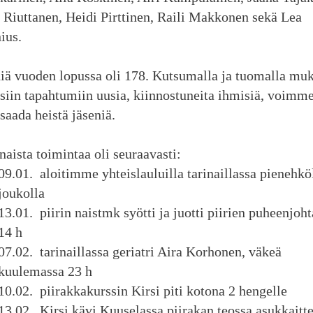
 Riuttanen, Heidi Pirttinen, Raili Makkonen sekä Lea
ius.
iä vuoden lopussa oli 178. Kutsumalla ja tuomalla mu
isiin tapahtumiin uusia, kiinnostuneita ihmisiä, voimm
saada heistä jäseniä.
naista toimintaa oli seuraavasti:
09.01. aloitimme yhteislauluilla tarinaillassa pienehkö
joukolla
13.01. piirin naistmk syötti ja juotti piirien puheenjoht
14 h
07.02. tarinaillassa geriatri Aira Korhonen, väkeä
kuulemassa 23 h
10.02. piirakkakurssin Kirsi piti kotona 2 hengelle
13.02. Kirsi kävi Kuuselassa piirakan teossa asukkaitt