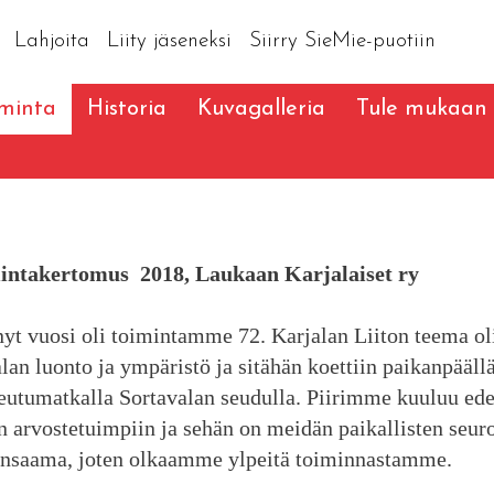
Lahjoita
Liity jäseneksi
Siirry SieMie-puotiin
iminta
Historia
Kuvagalleria
Tule mukaan
intakertomus 2018, Laukaan Karjalaiset ry
t vuosi oli toimintamme 72. Karjalan Liiton teema ol
lan luonto ja ympäristö ja sitähän koettiin paikanpääll
eutumatkalla Sortavalan seudulla. Piirimme kuuluu ede
n arvostetuimpiin ja sehän on meidän paikallisten seur
ansaama, joten olkaamme ylpeitä toiminnastamme.