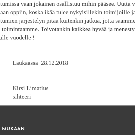
tumissa vaan jokainen osallistuu mihin pääsee. Uutta v
taan oppiin, koska ikää tulee nykyisillekin toimijoille j
tumien järjestelyn pitää kuitenkin jatkua, jotta saamm
 toimintaamme. Toivotankin kaikkea hyvää ja menesty
alle vuodelle !
kaassa 28.12.2018
rsi Limatius
hteeri
E MUKAAN