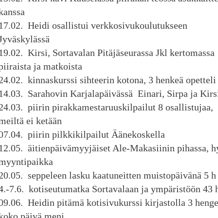
kanssa
17.02. Heidi osallistui verkkosivukoulutukseen
Jyväskylässä
19.02. Kirsi, Sortavalan Pitäjäseurassa Jkl kertomassa
piiraista ja matkoista
24.02. kinnaskurssi sihteerin kotona, 3 henkeä opetteli
14.03. Sarahovin Karjalapäivässä Einari, Sirpa ja Kirs
24.03. piirin pirakkamestaruuskilpailut 8 osallistujaa,
meiltä ei ketään
07.04. piirin pilkkikilpailut Äänekoskella
12.05. äitienpäivämyyjäiset Ale-Makasiinin pihassa, h
myyntipaikka
20.05. seppeleen lasku kaatuneitten muistopäivänä 5 h
4.-7.6. kotiseutumatka Sortavalaan ja ympäristöön 43 
09.06. Heidin pitämä kotisivukurssi kirjastolla 3 henge
koko päivä meni