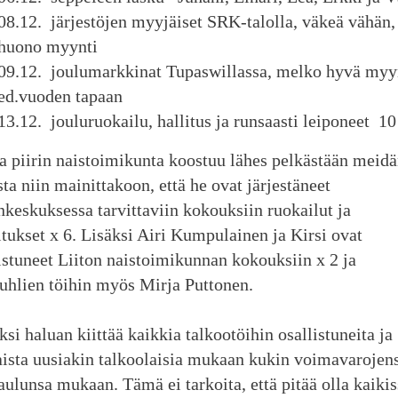
08.12. järjestöjen myyjäiset SRK-talolla, väkeä vähän,
huono myynti
09.12. joulumarkkinat Tupaswillassa, melko hyvä myyn
ed.vuoden tapaan
13.12. jouluruokailu, hallitus ja runsaasti leiponeet 10
 piirin naistoimikunta koostuu lähes pelkästään meid
sta niin
mainittakoon, että he ovat järjestäneet
keskuksessa tarvittaviin kokouksiin ruokailut ja
tukset x 6. Lisäksi Airi Kumpulainen ja Kirsi ovat
istuneet Liiton naistoimikunnan
kokouksiin x 2 ja
uhlien töihin myös Mirja Puttonen.
si haluan kiittää kaikkia talkootöihin osallistuneita ja
ista uusiakin talkoolaisia mukaan kukin voimavarojens
aulunsa mukaan. Tämä ei tarkoita, että pitää olla kaikis