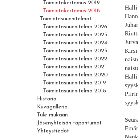
Toimintakertomus 2019
Hall
Toimintakertomus 2018
Hannu
Toimintasuunnitelmat
Juhan
Toimintasuunnitelma 2026
Riutt
Toimintasuunnitelma 2025
Jurva
Toimintasuunnitelma 2024
Kirsi
Toimintasuunnitelma 2023
naist
Toimintasuunnitelma 2022
Toimintasuunnitelma 2021
naist
Toimintasuunnitelma 2020
Halli
Toimintasuunnitelma 2019
syys
Toimintasuunnitelma 2018
Piiri
Historia
syys
Kuvagalleria
Tule mukaan
Seur
Jäsenyhteisön tapahtumat
Emänt
Yhteystiedot
Naukk