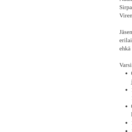
Sirpa
Viren
Jäsen
erila
ehkä 
Varsi