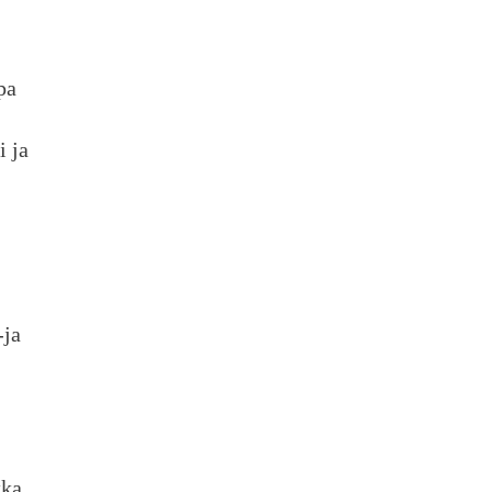
pa
i ja
-ja
ka,