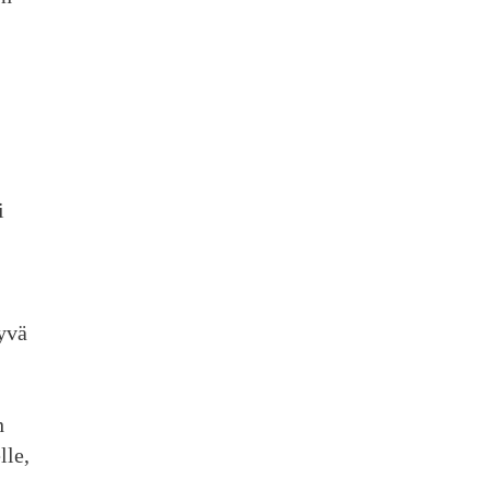
i
yvä
h
lle,