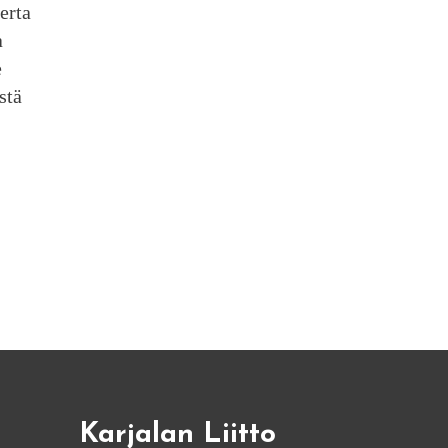
erta
a
e
stä
Karjalan Liitto