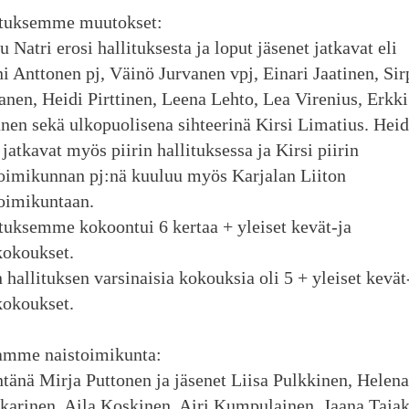
ituksemme muutokset:
 Natri erosi hallituksesta ja loput jäsenet jatkavat eli
i Anttonen pj, Väinö Jurvanen vpj, Einari Jaatinen, Sir
anen, Heidi Pirttinen, Leena Lehto, Lea Virenius, Erkki
nen sekä ulkopuolisena sihteerinä Kirsi Limatius. Heid
 jatkavat myös piirin hallituksessa ja Kirsi piirin
oimikunnan pj:nä kuuluu myös Karjalan Liiton
oimikuntaan.
tuksemme kokoontui 6 kertaa + yleiset kevät-ja
kokoukset.
n hallituksen varsinaisia kokouksia oli 5 + yleiset kevät
kokoukset.
amme naistoimikunta:
änä Mirja Puttonen ja jäsenet Liisa Pulkkinen, Helena
arinen, Aila Koskinen, Airi Kumpulainen, Jaana Tajak