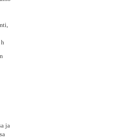
ti,
 h
än
a ja
sa