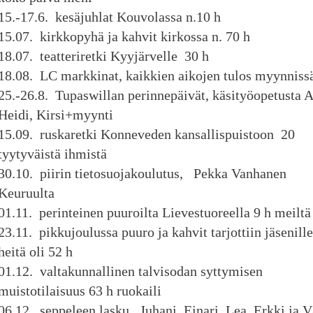
15.-17.6. kesäjuhlat Kouvolassa n.10 h
15.07. kirkkopyhä ja kahvit kirkossa n. 70 h
18.07. teatteriretki Kyyjärvelle 30 h
18.08. LC markkinat, kaikkien aikojen tulos myynniss
25.-26.8. Tupaswillan perinnepäivät, käsityöopetusta Ai
Heidi, Kirsi+myynti
15.09. ruskaretki Konneveden kansallispuistoon 20
tyytyväistä ihmistä
30.10. piirin tietosuojakoulutus, Pekka Vanhanen
Keuruulta
01.11. perinteinen puuroilta Lievestuoreella 9 h meiltä
23.11. pikkujoulussa puuro ja kahvit tarjottiin jäsenille
heitä oli 52 h
01.12. valtakunnallinen talvisodan syttymisen
muistotilaisuus 63 h ruokaili
06.12. seppeleen lasku Juhani, Einari, Lea, Erkki ja 