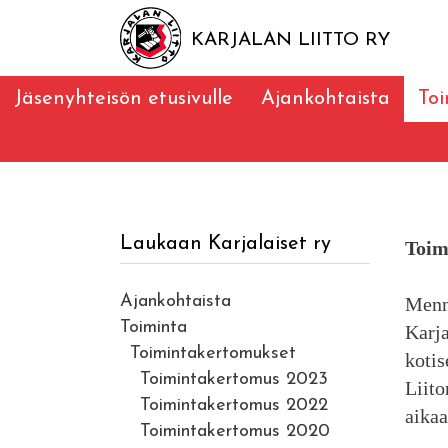
KARJALAN LIITTO RY
Jäsenyhteisön etusivulle
Ajankohtaista
To
Laukaan Karjalaiset ry
Toim
Ajankohtaista
Menny
Toiminta
Karja
Toimintakertomukset
kotis
Toimintakertomus 2023
Liito
Toimintakertomus 2022
aika
Toimintakertomus 2020