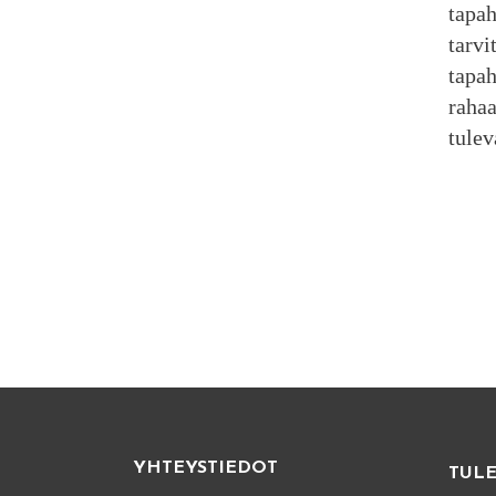
tapah
tarvi
tapah
rahaa
tulev
Lau
Ki
si
YHTEYSTIEDOT
TUL