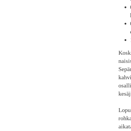
Koska
naisi
Sepän
kahvi
osall
kesäj
Lopuk
rohka
aikat