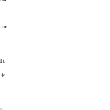
kaan
e
llä
ajat
en