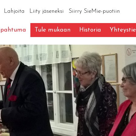
Lahjoita
Liity jäseneksi
Siirry SieMie-puotiin
apahtuma
Tule mukaan
Historia
Yhteysti