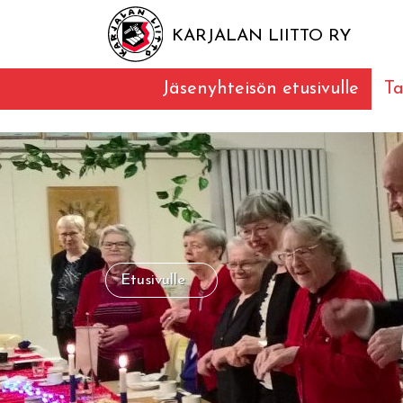
KARJALAN LIITTO RY
Jäsenyhteisön etusivulle
T
Etusivulle