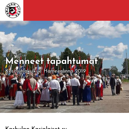
Menneet tapahtumat
Kesäjuhlakulkue Hämeenlinna 2019