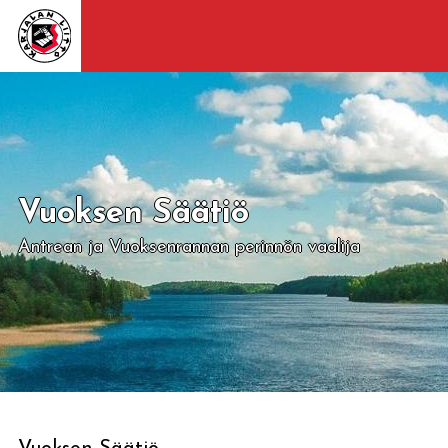
Vuoksen Säätiö
Antrean ja Vuoksenrannan perinnön vaalija