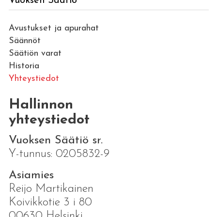
Vuoksen Säätiö
Avustukset ja apurahat
Säännöt
Säätiön varat
Historia
Yhteystiedot
Hallinnon
yhteystiedot
Vuoksen Säätiö sr.
Y-tunnus: 0205832-9
Asiamies
Reijo Martikainen
Koivikkotie 3 i 80
00630 Helsinki