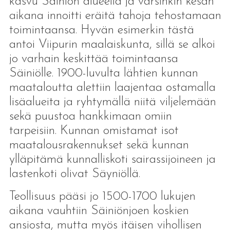
kasvu Säiniön alueella ja varsinkin kesän
aikana innoitti eräitä tahoja tehostamaan
toimintaansa. Hyvän esimerkin tästä
antoi Viipurin maalaiskunta, sillä se alkoi
jo varhain keskittää toimintaansa
Säiniölle. 1900-luvulta lähtien kunnan
maataloutta alettiin laajentaa ostamalla
lisäalueita ja ryhtymällä niitä viljelemään
sekä puustoa hankkimaan omiin
tarpeisiin. Kunnan omistamat isot
maatalousrakennukset sekä kunnan
ylläpitämä kunnalliskoti sairassijoineen ja
lastenkoti olivat Säyniöllä.
Teollisuus pääsi jo 1500-1700 lukujen
aikana vauhtiin Säiniönjoen koskien
ansiosta, mutta myös itäisen vihollisen