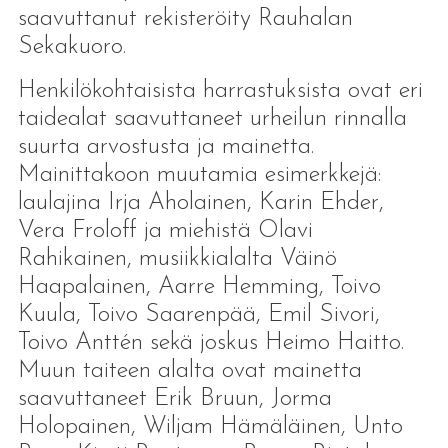
saavuttanut rekisteröity Rauhalan
Sekakuoro.
Henkilökohtaisista harrastuksista ovat eri
taidealat saavuttaneet urheilun rinnalla
suurta arvostusta ja mainetta.
Mainittakoon muutamia esimerkkejä:
laulajina Irja Aholainen, Karin Ehder,
Vera Froloff ja miehistä Olavi
Rahikainen, musiikkialalta Väinö
Haapalainen, Aarre Hemming, Toivo
Kuula, Toivo Saarenpää, Emil Sivori,
Toivo Anttén sekä joskus Heimo Haitto.
Muun taiteen alalta ovat mainetta
saavuttaneet Erik Bruun, Jorma
Holopainen, Wiljam Hämäläinen, Unto