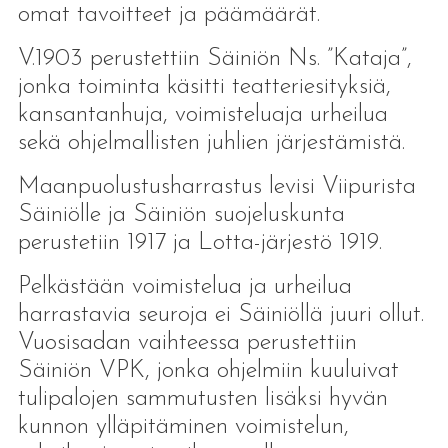
omat tavoitteet ja päämäärät.
V.1903 perustettiin Säiniön Ns. ”Kataja”,
jonka toiminta käsitti teatteriesityksiä,
kansantanhuja, voimisteluaja urheilua
sekä ohjelmallisten juhlien järjestämistä.
Maanpuolustusharrastus levisi Viipurista
Säiniölle ja Säiniön suojeluskunta
perustetiin 1917 ja Lotta-järjestö 1919.
Pelkästään voimistelua ja urheilua
harrastavia seuroja ei Säiniöllä juuri ollut.
Vuosisadan vaihteessa perustettiin
Säiniön VPK, jonka ohjelmiin kuuluivat
tulipalojen sammutusten lisäksi hyvän
kunnon ylläpitäminen voimistelun,