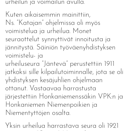
urheilun ja voimailun avulla.
Kuten aikaisemmin mainittiin,
Ns. ”Katajan” ohjelmissa oli myös
voimistelua ja urheilua. Monet
seuraottelut synnyttivät innoitusta ja
jännitystä. Säiniön työväenyhdistyksen
voimistelu- ja
urheiluseura ”Jäntevä” perustettiin 1911
jatkoksi sille kilpailutoiminnalle, jota se oli
yhdistyksen kesäjuhlien ohjelmaan
ottanut. Vastaavaa harrastusta
järjestettiin Honkaniemenssäkin VPK:n ja
Honkaniemen Niemenpoikien ja
Niementyttöjen osalta.
Yksin urheilua harrastava seura oli 1921