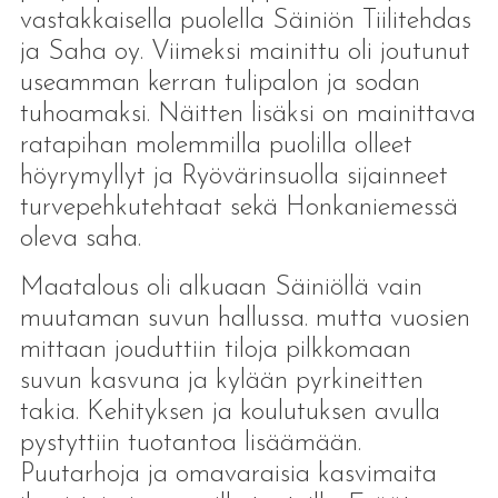
vastakkaisella puolella Säiniön Tiilitehdas
ja Saha oy. Viimeksi mainittu oli joutunut
useamman kerran tulipalon ja sodan
tuhoamaksi. Näitten lisäksi on mainittava
ratapihan molemmilla puolilla olleet
höyrymyllyt ja Ryövärinsuolla sijainneet
turvepehkutehtaat sekä Honkaniemessä
oleva saha.
Maatalous oli alkuaan Säiniöllä vain
muutaman suvun hallussa. mutta vuosien
mittaan jouduttiin tiloja pilkkomaan
suvun kasvuna ja kylään pyrkineitten
takia. Kehityksen ja koulutuksen avulla
pystyttiin tuotantoa lisäämään.
Puutarhoja ja omavaraisia kasvimaita