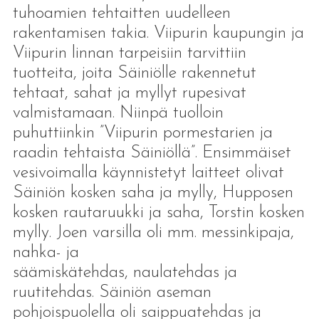
tuhoamien tehtaitten uudelleen
rakentamisen takia. Viipurin kaupungin ja
Viipurin linnan tarpeisiin tarvittiin
tuotteita, joita Säiniölle rakennetut
tehtaat, sahat ja myllyt rupesivat
valmistamaan. Niinpä tuolloin
puhuttiinkin ”Viipurin pormestarien ja
raadin tehtaista Säiniöllä”. Ensimmäiset
vesivoimalla käynnistetyt laitteet olivat
Säiniön kosken saha ja mylly, Hupposen
kosken rautaruukki ja saha, Torstin kosken
mylly. Joen varsilla oli mm. messinkipaja,
nahka- ja
säämiskätehdas, naulatehdas ja
ruutitehdas. Säiniön aseman
pohjoispuolella oli saippuatehdas ja