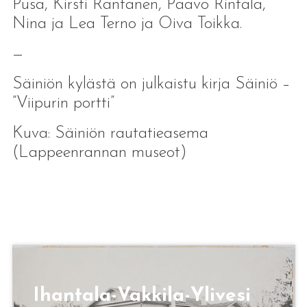
Pusa, Kirsti Rantanen, Paavo Rintala,
Nina ja Lea Terno ja Oiva Toikka.
—
Säiniön kylästä on julkaistu kirja Säiniö –
”Viipurin portti”
Kuva: Säiniön rautatieasema
(Lappeenrannan museot)
Ihantala-Vakkila-Ylivesi