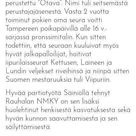
perustettu ”Otava”. Nimi tuli seitsemästä
perustajajäsenestä. Vasta 2 vuotta
toiminut pokien oma seura voitti
Tampereen poikapäivillä alle 16 v.-
sarjassa pronssimitalin. Kun sitten
todettiin, että seuraan kuuluivat myös
hyvät jalkapalloilijat, hoitivat
iipurilaisseurat Kettusen, Laineen ja
Lundin veljekset riveihinsä ja niinpä sitten
Suomen mestaruuksia tuli Viipuriin.
Hyvää partiotyötä Säiniöllä tehnyt
Rauhalan NMKY on sen lisäksi
huolehtinut henkisestä kasvatuksesta sekä
hyvän kunnon saavuttamisesta ja sen
säilyttämisestä.