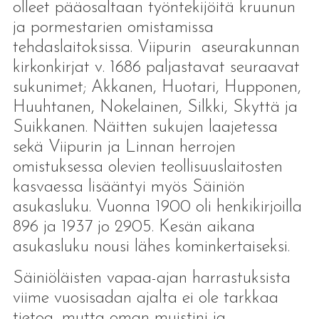
olleet pääosaltaan työntekijöitä kruunun
ja pormestarien omistamissa
tehdaslaitoksissa. Viipurin aseurakunnan
kirkonkirjat v. 1686 paljastavat seuraavat
sukunimet; Akkanen, Huotari, Hupponen,
Huuhtanen, Nokelainen, Silkki, Skyttä ja
Suikkanen. Näitten sukujen laajetessa
sekä Viipurin ja Linnan herrojen
omistuksessa olevien teollisuuslaitosten
kasvaessa lisääntyi myös Säiniön
asukasluku. Vuonna 1900 oli henkikirjoilla
896 ja 1937 jo 2905. Kesän aikana
asukasluku nousi lähes kominkertaiseksi.
Säiniöläisten vapaa-ajan harrastuksista
viime vuosisadan ajalta ei ole tarkkaa
tietoa, mutta oman muistini ja