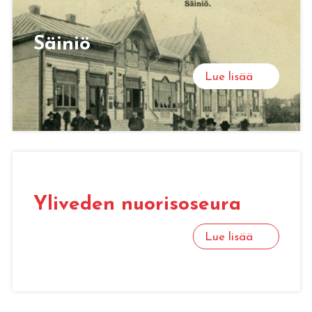
Säiniö
Lue lisää
Yliveden nuorisoseura
Lue lisää