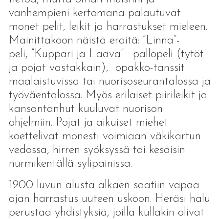
vanhempieni kertomana palautuvat
monet pelit, leikit ja harrastukset mieleen.
Mainittakoon näistä eräitä: ”Linna”-
peli, ”Kuppari ja Laava”– pallopeli (tytöt
ja pojat vastakkain), opakko-tanssit
maalaistuvissa tai nuorisoseurantalossa ja
työväentalossa. Myös erilaiset piirileikit ja
kansantanhut kuuluvat nuorison
ohjelmiin. Pojat ja aikuiset miehet
koettelivat monesti voimiaan väkikartun
vedossa, hirren syöksyssä tai kesäisin
nurmikentällä sylipainissa.
1900-luvun alusta alkaen saatiin vapaa-
ajan harrastus uuteen uskoon. Heräsi halu
perustaa yhdistyksiä, joilla kullakin olivat