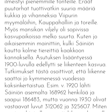
ilmeistyi pienemmille tonteille. Eräät
puutarhat tuottivatkin suuria määriä
kukkia ja vihanneksia Viipurin
myymälöihin, Kauppahalliin ja toreille.
Myös mansikan viljely oli sopivissa
kasvupaikoissa melko suurta. Kuten jo
aikaisemmin mainittiin, kulki Säiniön
kautta kolme tiereittiä kaakkoon
kannaksella. Asutuksen lisääntyessä
1900-luvulla edellytti se liikenteen kasvua.
Tutkimukset tästä osoittivat, että liikenne
saattoi jo kymmenessä vuodessa
kaksinkertaistua. Esim. v. 1920 lähti
Säiniön asemalta 168962 henkilöä ja
saapui 186483, mutta vuonna 1930 olivat
vastaavat luvut 312062 ja 325607. Miten