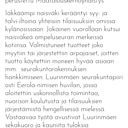
perustettu Maatalouskerhoyhdistys.
Iäkkäämpi naisväki kerääntyi syy- ja
talvi-iltoina yhteisiin tilaisuuksiin omissa
kylänosissaan. Jokainen vuorollaan kutsui
naisväkeä ompeluseuran merkeissä
kotiinsa. Valmistuneet tuotteet joko
myytiin tai järjestettiin arpajaiset, joitten
tuotto käytettiin moneen hyvää asiaan
mm. seurakuntarakennuksen
hankkimiseen. Luurinmäen seurakuntapiiri
osti Eerola-nimisen huvilan, jossa
aloitettiin uskonnollista toimintaa,
nuorison koulutusta ja tilaisuuksien
järjestämistä hengellisessä mielessä.
Vastaavaa työtä avustivat Luurinmäen
sekakuoro ja kauniita tuloksia