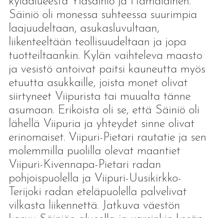
kyläalueesta Yläsäiniö ja Hämäläinen.
Säiniö oli monessa suhteessa suurimpia
laajuudeltaan, asukasluvultaan,
liikenteeltään teollisuudeltaan ja jopa
tuotteiltaankin. Kylän vaihteleva maasto
ja vesistö antoivat paitsi kauneutta myös
etuutta asukkaille, joista monet olivat
siirtyneet Viipurista tai muualta tänne
asumaan. Erikoista oli se, että Säiniö oli
lähellä Viipuria ja yhteydet sinne olivat
erinomaiset. Viipuri-Pietari rautatie ja sen
molemmilla puolilla olevat maantiet
Viipuri-Kivennapa-Pietari radan
pohjoispuolella ja Viipuri-Uusikirkko-
Terijoki radan eteläpuolella palvelivat
vilkasta liikennettä. Jatkuva väestön