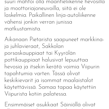
suuri mahtoi olla maantieliikenne hevosilla
ja moottoriajoneuvoilla, siitä ei ole
laskelmia. Paikallinen linja-autoliikenne
vähensi jonkin verran junissa
matkustamista.
Aikanaan Pietarista saapuneet markkina-
ja juhlavieraat, Sakkolan
porsaskauppiaat tai Kyyrölän
pottikauppiaat halusivat lepuuttaa
hevosia ja itsekin kerätä voimia Viipurin
tapahtumia varten. Tässä olivat
keskikievarit ja isommat maalaistalot
käytettävissä. Samaa tapaa käytettiin
Viipurista kotiin palatessa.
Ensimmäiset asukkaat Säiniöllä olivat