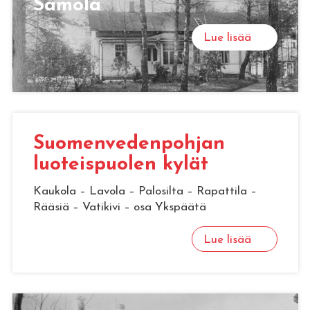
Samola
Lue lisää
Suomenvedenpohjan
luoteispuolen kylät
Kaukola – Lavola – Palosilta – Rapattila –
Rääsiä – Vatikivi – osa Ykspäätä
Lue lisää