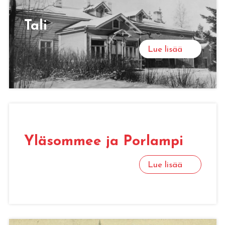
Tali
Lue lisää
Yläsommee ja Porlampi
Lue lisää