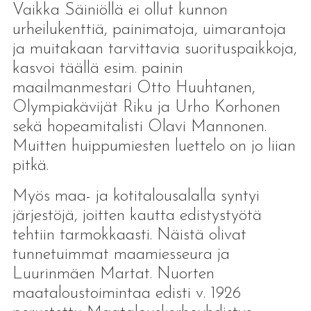
Vaikka Säiniöllä ei ollut kunnon
urheilukenttiä, painimatoja, uimarantoja
ja muitakaan tarvittavia suorituspaikkoja,
kasvoi täällä esim. painin
maailmanmestari Otto Huuhtanen,
Olympiakävijät Riku ja Urho Korhonen
sekä hopeamitalisti Olavi Mannonen.
Muitten huippumiesten luettelo on jo liian
pitkä.
Myös maa- ja kotitalousalalla syntyi
järjestöjä, joitten kautta edistystyötä
tehtiin tarmokkaasti. Näistä olivat
tunnetuimmat maamiesseura ja
Luurinmäen Martat. Nuorten
maataloustoimintaa edisti v. 1926