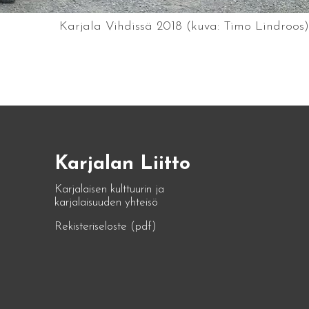
Karjala Vihdissä 2018 (kuva: Timo Lindroos)
Karjalan Liitto
Karjalaisen kulttuurin ja
karjalaisuuden yhteisö
Rekisteriseloste (pdf)