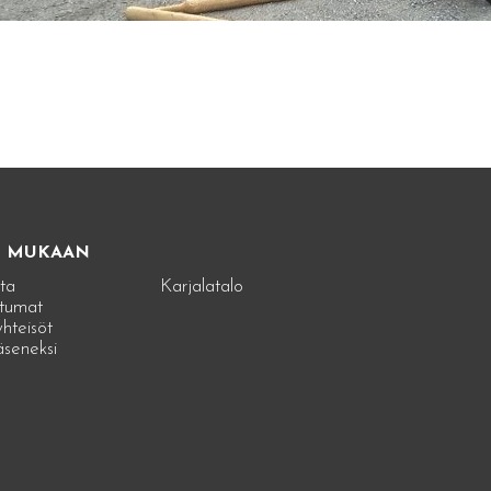
E MUKAAN
ta
Karjalatalo
tumat
hteisöt
jäseneksi