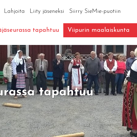
Lahjoita
Liity jäseneksi
Siirry SieMie-puotiin
äjäseurassa tapahtuu
Viipurin maalaiskunta
eurassa tapahtuu