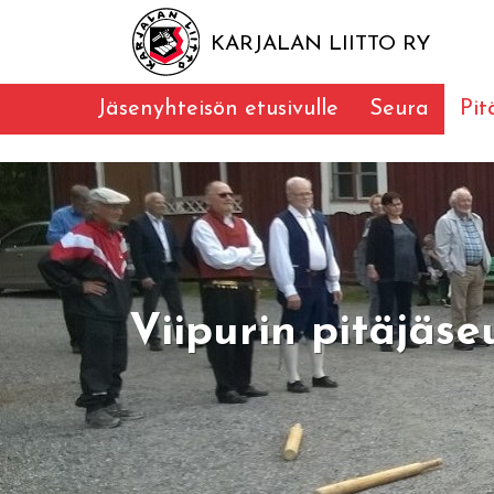
KARJALAN LIITTO RY
Jäsenyhteisön etusivulle
Seura
Pit
Viipurin pitäjäs