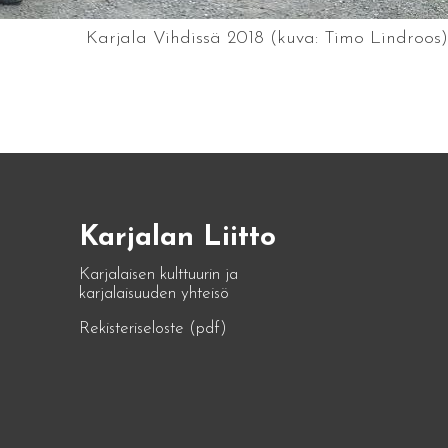
Karjala Vihdissä 2018 (kuva: Timo Lindroos)
Karjalan Liitto
Karjalaisen kulttuurin ja
karjalaisuuden yhteisö
Rekisteriseloste (pdf)