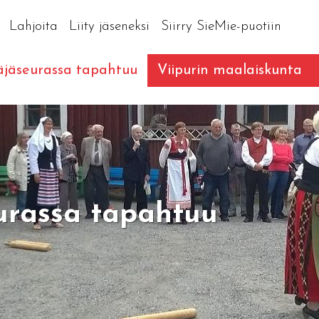
Lahjoita
Liity jäseneksi
Siirry SieMie-puotiin
äjäseurassa tapahtuu
Viipurin maalaiskunta
eurassa tapahtuu