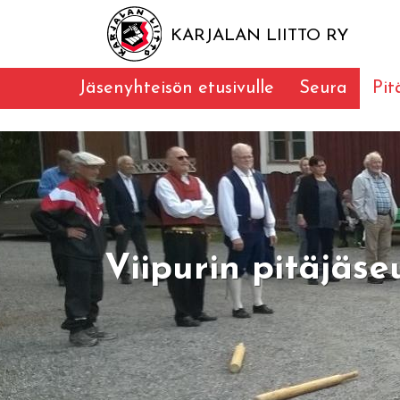
KARJALAN LIITTO RY
Jäsenyhteisön etusivulle
Seura
Pit
Viipurin pitäjäs