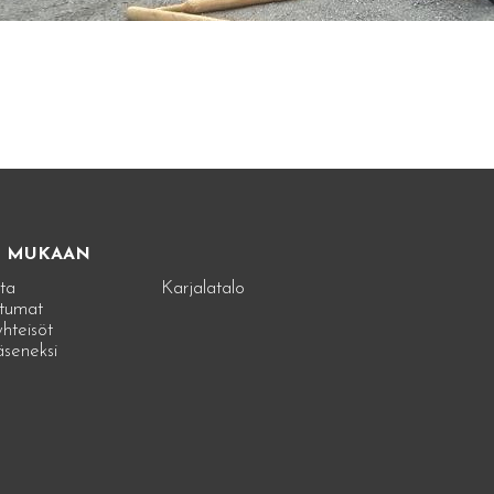
E MUKAAN
ta
Karjalatalo
tumat
hteisöt
jäseneksi