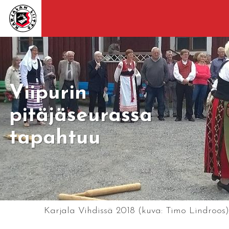
Viipurin
pitäjäseurassa
tapahtuu
Karjala Vihdissä 2018 (kuva: Timo Lindroos)