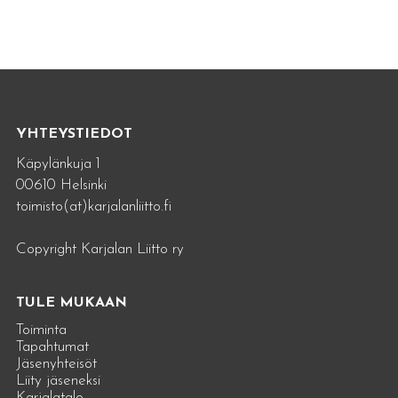
YHTEYSTIEDOT
Käpylänkuja 1
00610 Helsinki
toimisto(at)karjalanliitto.fi
Copyright Karjalan Liitto ry
TULE MUKAAN
Toiminta
Tapahtumat
Jäsenyhteisöt
Liity jäseneksi
Karjalatalo