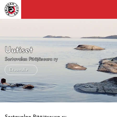
Uutiset
Sortavalan Pitäjäseura ry
Etusivulle