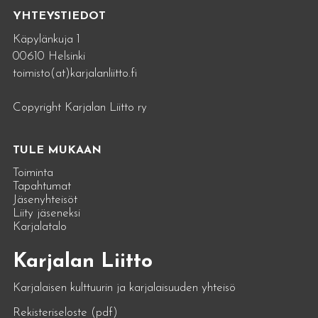
YHTEYSTIEDOT
Käpylänkuja 1
00610 Helsinki
toimisto(at)karjalanliitto.fi
Copyright Karjalan Liitto ry
TULE MUKAAN
Toiminta
Tapahtumat
Jäsenyhteisöt
Liity jäseneksi
Karjalatalo
Karjalan Liitto
Karjalaisen kulttuurin ja karjalaisuuden yhteisö
Rekisteriseloste (pdf)