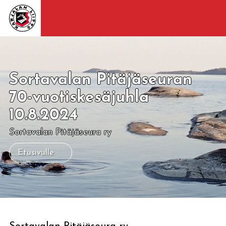
Sortavalan Pitäjäseuran
70-vuotiskesäjuhla
10.8.2024
Sortavalan Pitäjäseura ry
Etusivulle