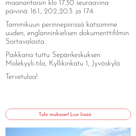
maanantaisin klo 17.30 seuraavina
päivinä: 16.1., 20.2.,20.3. ja 17.4.
Tammikuun perinnepiirissä katsomme
uuden, englanninkielisen dokumenttifilmin
Sortavalasta.
Paikkana tuttu Sepänkeskuksen
Molekyyli-tila, Kyllikinkatu 1, Jyväskylä
Tervetuloa!
Tule mukaan! Lue lisää