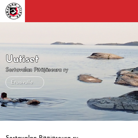
Uutiset
Sortavalan Pitäjäseura ry
Etusivulle