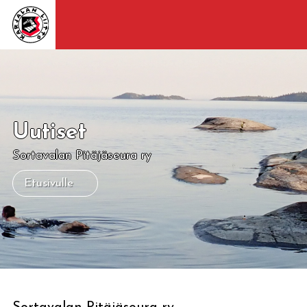
Uutiset
Sortavalan Pitäjäseura ry
Etusivulle