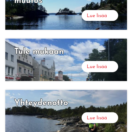
muu­tos
Lue lisää
Tule mu­kaan
Lue lisää
Yh­tey­den­ot­to
Lue lisää