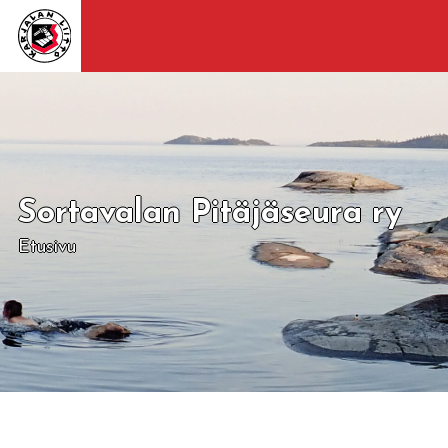
Sortavalan Pitäjäseura ry
Etusivu