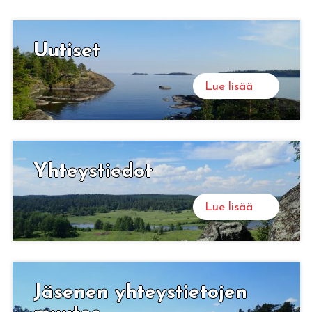
Sortavalan Pitäjäseura ry
Uu­ti­set
Tervetuloa Sortavalan seudun kauniisiin maisemiin
ja karjalaisten lämminhenkiseen joukkoon!
Lue lisää
Lue lisää
Yh­teys­tie­dot
Lue lisää
Jä­se­nen yh­teys­tie­to­jen