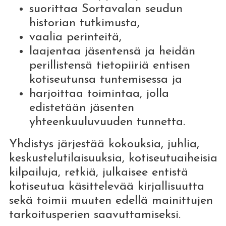
suorittaa Sortavalan seudun
historian tutkimusta,
vaalia perinteitä,
laajentaa jäsentensä ja heidän
perillistensä tietopiiriä entisen
kotiseutunsa tuntemisessa ja
harjoittaa toimintaa, jolla
edistetään jäsenten
yhteenkuuluvuuden tunnetta.
Yhdistys järjestää kokouksia, juhlia,
keskustelutilaisuuksia, kotiseutuaiheisia
kilpailuja, retkiä, julkaisee entistä
kotiseutua käsittelevää kirjallisuutta
sekä toimii muuten edellä mainittujen
tarkoitusperien saavuttamiseksi.