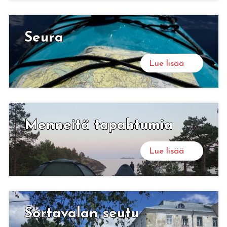
Seura
Lue lisää
Men­nei­tä ta­pah­tu­mia
Lue lisää
Sor­ta­va­lan seutu