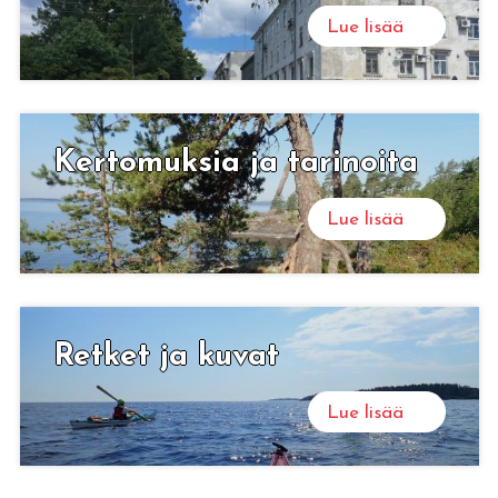
Lue lisää
Ker­to­muk­sia ja ta­ri­noi­ta
Lue lisää
Ret­ket ja kuvat
Lue lisää