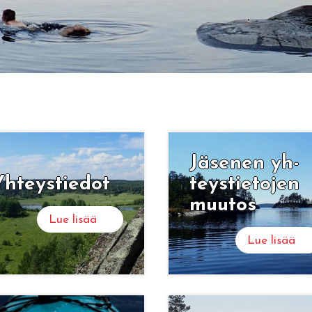
äseura ry
Jä­se­nen yh­
aisemiin ja
h­teys­tie­dot
teys­tie­to­jen
muu­tos
Lue lisää
Lue lisää