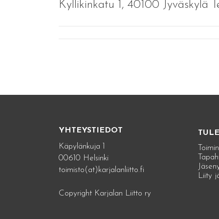
Kyllikinkatu 1, 40100 Jyväskylä T
YHTEYSTIEDOT
TUL
Käpylänkuja 1
Toimin
Tapah
00610 Helsinki
Jäseny
toimisto(at)karjalanliitto.fi
Liity 
Copyright Karjalan Liitto ry