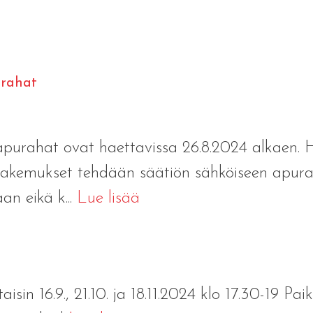
urahat
purahat ovat haettavissa 26.8.2024 alkaen. 
hakemukset tehdään säätiön sähköiseen apura
an eikä k...
Lue lisää
sin 16.9., 21.10. ja 18.11.2024 klo 17.30-19 P