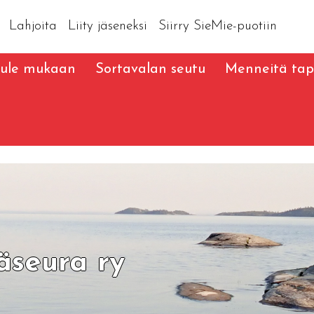
Lahjoita
Liity jäseneksi
Siirry SieMie-puotiin
ule mukaan
Sortavalan seutu
Menneitä ta
äseura ry