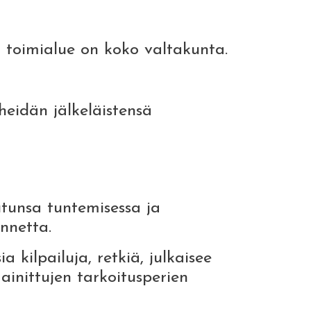
 toimialue on koko valtakunta.
heidän jälkeläistensä
eutunsa tuntemisessa ja
nnetta.
a kilpailuja, retkiä, julkaisee
ainittujen tarkoitusperien