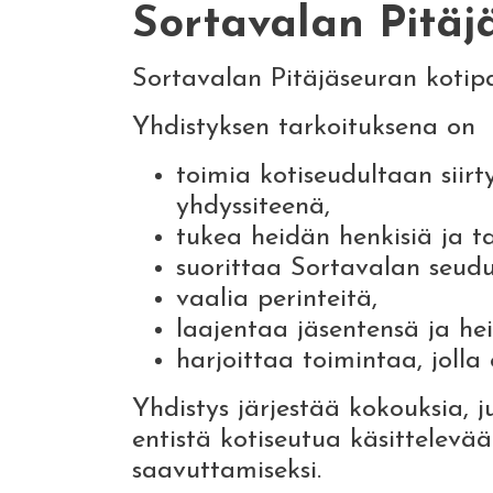
Sortavalan Pitäjä
Sortavalan Pitäjäseuran kotip
Yhdistyksen tarkoituksena on
toimia kotiseudultaan siir
yhdyssiteenä,
tukea heidän henkisiä ja ta
suorittaa Sortavalan seudu
vaalia perinteitä,
laajentaa jäsentensä ja hei
harjoittaa toimintaa, joll
Yhdistys järjestää kokouksia, juh
entistä kotiseutua käsittelevää
saavuttamiseksi.