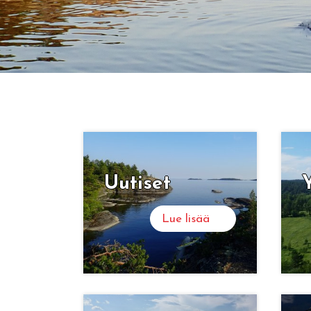
Sortavalan Pitäj
Tervetuloa Sortavalan seudun kauniisiin m
Uu­ti­set
Y
karjalaisten lämminhenkiseen joukkoon!
Lue lisää
Lue lisää