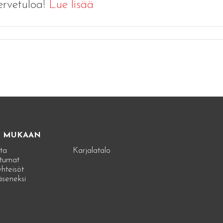
ervetuloa!
Lue lisää
E MUKAAN
ta
Karjalatalo
tumat
hteisöt
jäseneksi