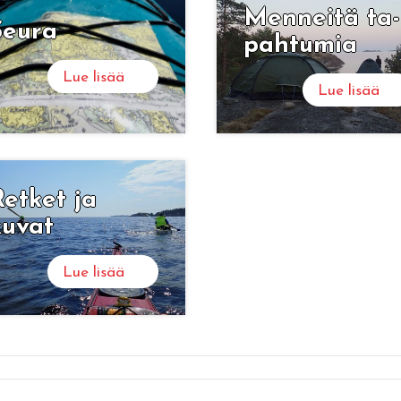
Men­nei­tä ta­
Seura
pah­tu­mia
Lue lisää
Lue lisää
et­ket ja
kuvat
Lue lisää