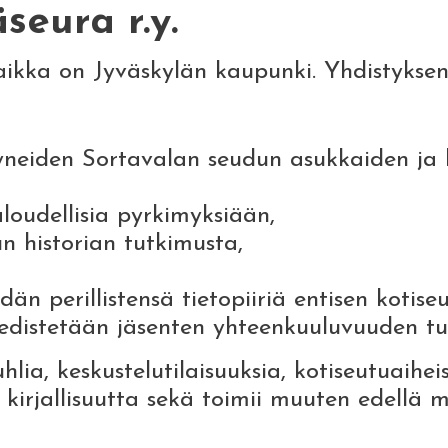
seura r.y.
aikka on Jyväskylän kaupunki. Yhdistyksen
tyneiden Sortavalan seudun asukkaiden ja 
loudellisia pyrkimyksiään,
n historian tutkimusta,
dän perillistensä tietopiiriä entisen kotis
a edistetään jäsenten yhteenkuuluvuuden tu
lia, keskustelutilaisuuksia, kotiseutuaiheisi
 kirjallisuutta sekä toimii muuten edellä m