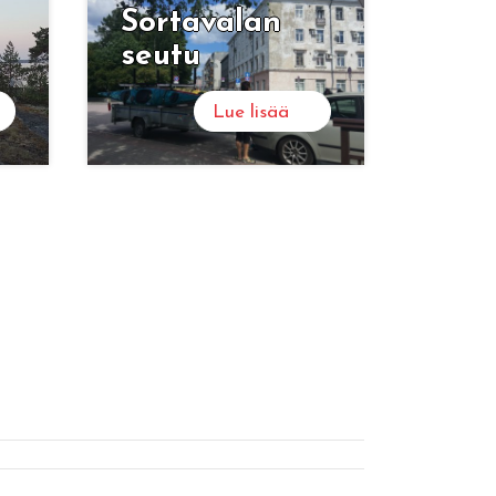
Sor­ta­va­lan
seutu
Lue lisää