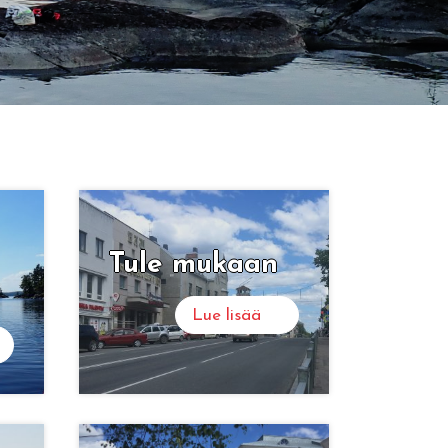
Tule mu­kaan
Lue lisää