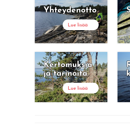
Yh­tey­den­ot­to
Lue lisää
Ker­to­muk­sia
R
ja ta­ri­noi­ta
Lue lisää