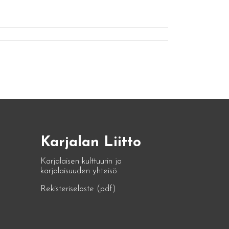
Karjalan Liitto
Karjalaisen kulttuurin ja
karjalaisuuden yhteisö
Rekisteriseloste (pdf)