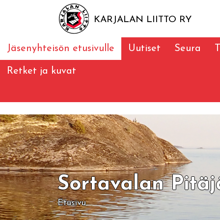
KARJALAN LIITTO RY
Jäsenyhteisön etusivulle
Uutiset
Seura
T
Retket ja kuvat
Sortavalan Pitäj
Etusivu