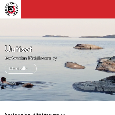
Uutiset
Sortavalan Pitäjäseura ry
Etusivulle