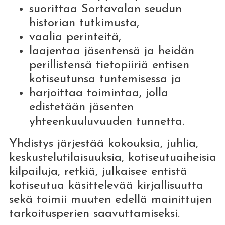
suorittaa Sortavalan seudun
historian tutkimusta,
vaalia perinteitä,
laajentaa jäsentensä ja heidän
perillistensä tietopiiriä entisen
kotiseutunsa tuntemisessa ja
harjoittaa toimintaa, jolla
edistetään jäsenten
yhteenkuuluvuuden tunnetta.
Yhdistys järjestää kokouksia, juhlia,
keskustelutilaisuuksia, kotiseutuaiheisia
kilpailuja, retkiä, julkaisee entistä
kotiseutua käsittelevää kirjallisuutta
sekä toimii muuten edellä mainittujen
tarkoitusperien saavuttamiseksi.