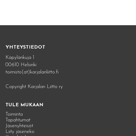
YHTEYSTIEDOT
Käpylänkuja 1
00610 Helsinki
toimisto(at)karjalanliitto.fi
Copyright Karjalan Liitto ry
TULE MUKAAN
Toiminta
Tapahtumat
Jäsenyhteisöt
Liity jäseneksi