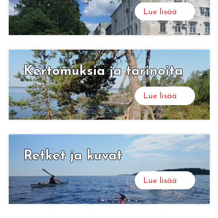
Lue lisää
Ker­to­muk­sia ja ta­ri­noi­ta
Lue lisää
Ret­ket ja kuvat
Lue lisää