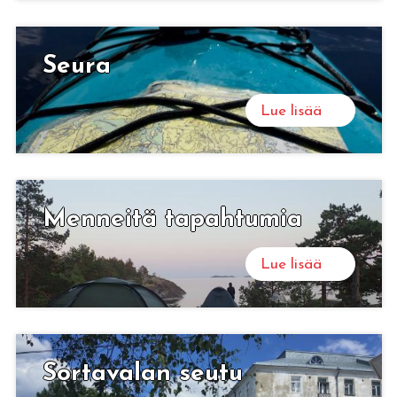
Seura
Lue lisää
Men­nei­tä ta­pah­tu­mia
Lue lisää
Sor­ta­va­lan seutu