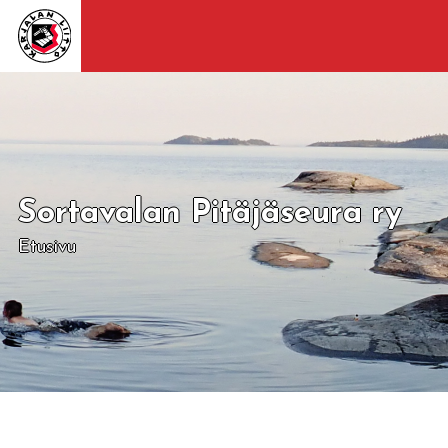
Sortavalan Pitäjäseura ry
Etusivu