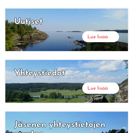
Sortavalan Pitäjäseura ry
Uu­ti­set
Tervetuloa Sortavalan seudun kauniisiin maisemiin
ja karjalaisten lämminhenkiseen joukkoon!
Lue lisää
Lue lisää
Yh­teys­tie­dot
Lue lisää
Jä­se­nen yh­teys­tie­to­jen