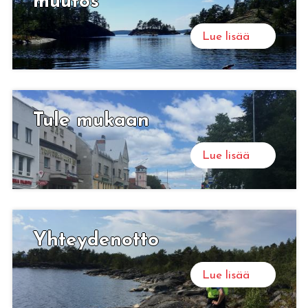
muu­tos
Lue lisää
Tule mu­kaan
Lue lisää
Yh­tey­den­ot­to
Lue lisää