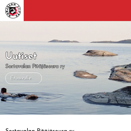
Uutiset
Sortavalan Pitäjäseura ry
Etusivulle