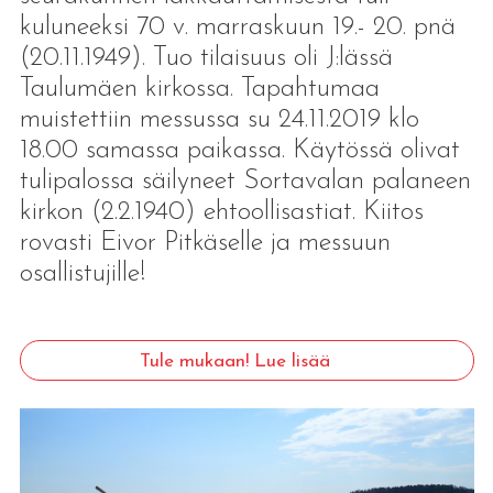
kuluneeksi 70 v. marraskuun 19.- 20. pnä
(20.11.1949). Tuo tilaisuus oli J:lässä
Taulumäen kirkossa. Tapahtumaa
muistettiin messussa su 24.11.2019 klo
18.00 samassa paikassa. Käytössä olivat
tulipalossa säilyneet Sortavalan palaneen
kirkon (2.2.1940) ehtoollisastiat. Kiitos
rovasti Eivor Pitkäselle ja messuun
osallistujille!
Tule mukaan! Lue lisää