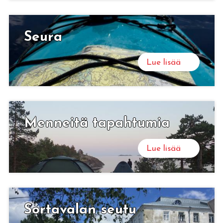
Seura
Lue lisää
Men­nei­tä ta­pah­tu­mia
Lue lisää
Sor­ta­va­lan seutu