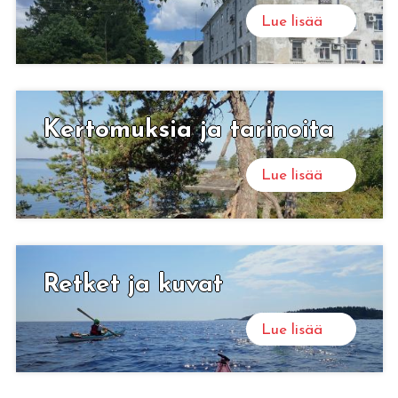
Lue lisää
Ker­to­muk­sia ja ta­ri­noi­ta
Lue lisää
Ret­ket ja kuvat
Lue lisää