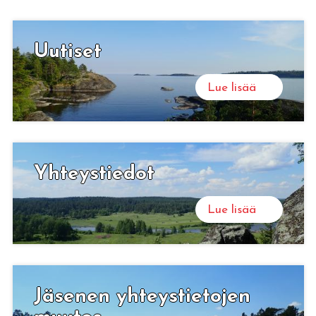
Sortavalan Pitäjäseura ry
Uu­ti­set
Tervetuloa Sortavalan seudun kauniisiin maisemiin
ja karjalaisten lämminhenkiseen joukkoon!
Lue lisää
Lue lisää
Yh­teys­tie­dot
Lue lisää
Jä­se­nen yh­teys­tie­to­jen