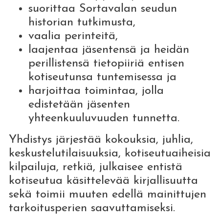
suorittaa Sortavalan seudun
historian tutkimusta,
vaalia perinteitä,
laajentaa jäsentensä ja heidän
perillistensä tietopiiriä entisen
kotiseutunsa tuntemisessa ja
harjoittaa toimintaa, jolla
edistetään jäsenten
yhteenkuuluvuuden tunnetta.
Yhdistys järjestää kokouksia, juhlia,
keskustelutilaisuuksia, kotiseutuaiheisia
kilpailuja, retkiä, julkaisee entistä
kotiseutua käsittelevää kirjallisuutta
sekä toimii muuten edellä mainittujen
tarkoitusperien saavuttamiseksi.