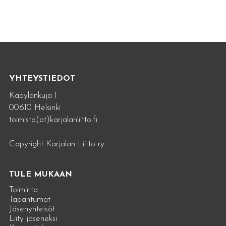
YHTEYSTIEDOT
Käpylänkuja 1
00610 Helsinki
toimisto(at)karjalanliitto.fi
Copyright Karjalan Liitto ry
TULE MUKAAN
Toiminta
Tapahtumat
Jäsenyhteisöt
Liity jäseneksi