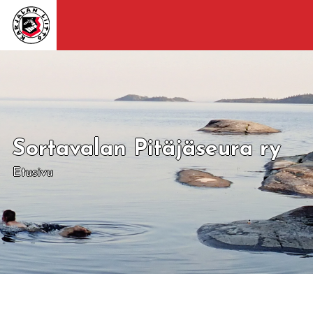
Sortavalan Pitäjäseura ry
Etusivu