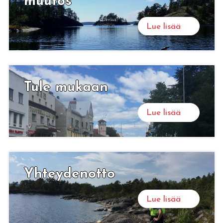
muu­tos
Lue lisää
Tule mu­kaan
Lue lisää
Yh­tey­den­ot­to
Lue lisää