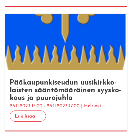
Pää­kau­pun­ki­seu­dun uusi­kirk­ko­
lais­ten sään­tö­mää­räi­nen syys­ko­
kous ja puu­ro­juh­la
26.11.2023 15:00 - 26.11.2023 17:00 | Helsinki
Lue lisää