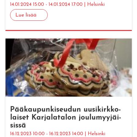
14.01.2024 15:00 - 14.01.2024 17:00 | Helsinki
Lue lisää
Pää­kau­pun­ki­seu­dun uusi­kirk­ko­
lai­set Kar­ja­la­ta­lon jou­lu­myy­jäi­
sis­sä
16.12.2023 10:00 - 16.12.2023 14:00 | Helsinki