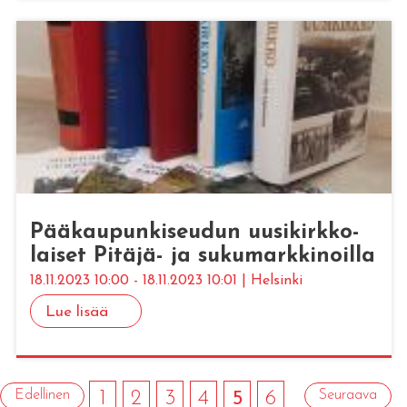
Pää­kau­pun­ki­seu­dun uusi­kirk­ko­
lai­set Pi­tä­jä- ja su­ku­mark­ki­noil­la
18.11.2023 10:00 - 18.11.2023 10:01 | Helsinki
Lue lisää
Edellinen
1
2
3
4
5
6
Seuraava