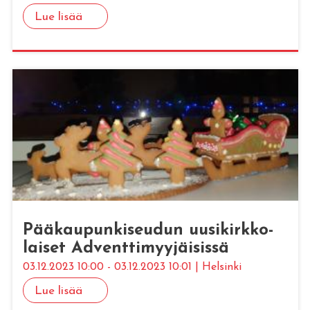
Lue lisää
Pää­kau­pun­ki­seu­dun uusi­kirk­ko­
lai­set Ad­vent­ti­myy­jäi­sis­sä
03.12.2023 10:00 - 03.12.2023 10:01 | Helsinki
Lue lisää