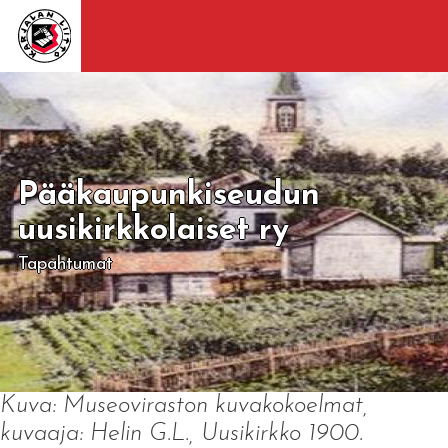
Pääkaupunkiseudun
uusikirkkolaiset ry
Tapahtumat
Kuva: Museoviraston kuvakokoelmat,
kuvaaja: Helin G.L., Uusikirkko 1900.