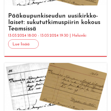
Pää­kau­pun­ki­seu­dun uusi­kirk­ko­
lai­set: su­ku­tut­ki­mus­pii­rin ko­kous
Team­sis­sä
13.03.2024 18:00 - 13.03.2024 19:30 | Helsinki
Lue lisää