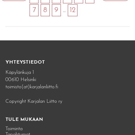
7
8
9
...
12
YHTEYSTIEDOT
Käpylänkuja 1
00610 Helsinki
toimisto(at)karjalanliitto.fi
Copyright Karjalan Liitto ry
TULE MUKAAN
Toiminta
Tapahtumat