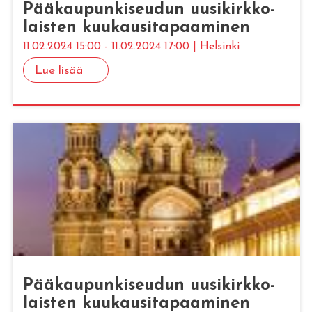
Pää­kau­pun­ki­seu­dun uusi­kirk­ko­
lais­ten kuu­kausi­ta­paa­mi­nen
11.02.2024 15:00 - 11.02.2024 17:00 | Helsinki
Lue lisää
Pää­kau­pun­ki­seu­dun uusi­kirk­ko­
lais­ten kuu­kausi­ta­paa­mi­nen