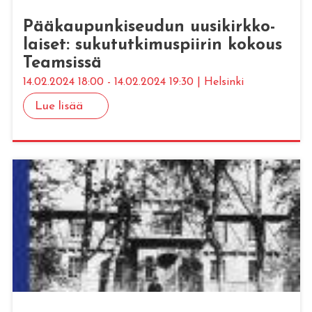
Pää­kau­pun­ki­seu­dun uusi­kirk­ko­
lai­set: su­ku­tut­ki­mus­pii­rin ko­kous
Team­sis­sä
14.02.2024 18:00 - 14.02.2024 19:30 | Helsinki
Lue lisää