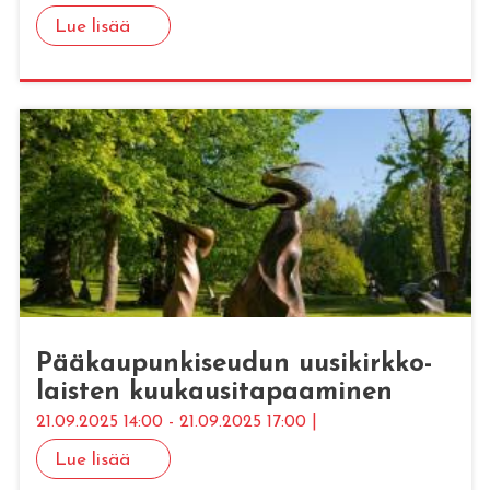
Lue lisää
Pää­kau­pun­ki­seu­dun uusi­kirk­ko­
lais­ten kuu­kausi­ta­paa­mi­nen
21.09.2025 14:00 - 21.09.2025 17:00 |
Lue lisää