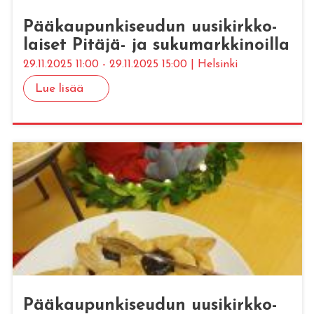
Pää­kau­pun­ki­seu­dun uusi­kirk­ko­
lai­set Pi­tä­jä- ja su­ku­mark­ki­noil­la
29.11.2025 11:00 - 29.11.2025 15:00 | Helsinki
Lue lisää
Pää­kau­pun­ki­seu­dun uusi­kirk­ko­