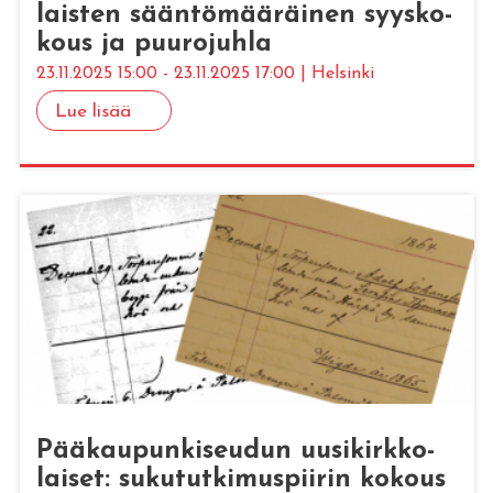
lais­ten sään­tö­mää­räi­nen syys­ko­
kous ja puu­ro­juh­la
23.11.2025 15:00 - 23.11.2025 17:00 | Helsinki
Lue lisää
Pää­kau­pun­ki­seu­dun uusi­kirk­ko­
lai­set: su­ku­tut­ki­mus­pii­rin ko­kous