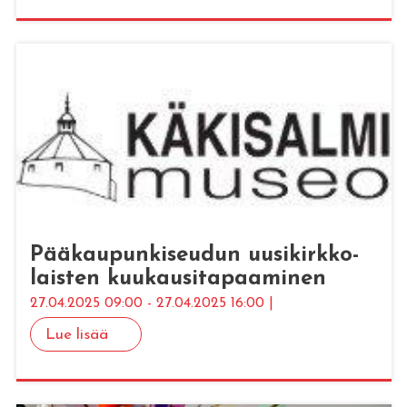
Pää­kau­pun­ki­seu­dun uusi­kirk­ko­
lais­ten kuu­kausi­ta­paa­mi­nen
27.04.2025 09:00 - 27.04.2025 16:00 |
Lue lisää