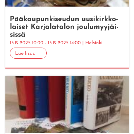
Pää­kau­pun­ki­seu­dun uusi­kirk­ko­
lai­set Kar­ja­la­ta­lon jou­lu­myy­jäi­
sis­sä
13.12.2025 10:00 - 13.12.2025 14:00 | Helsinki
Lue lisää