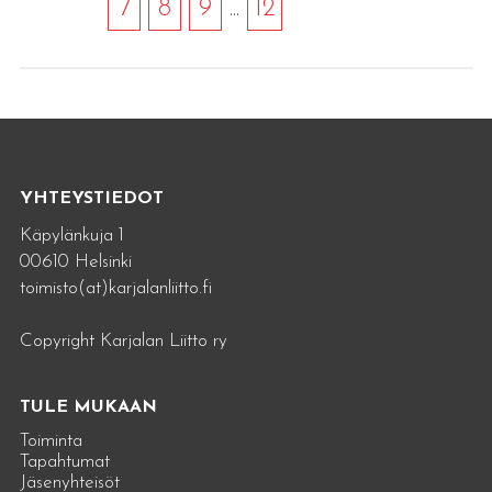
7
8
9
...
12
YHTEYSTIEDOT
Käpylänkuja 1
00610 Helsinki
toimisto(at)karjalanliitto.fi
Copyright Karjalan Liitto ry
TULE MUKAAN
Toiminta
Tapahtumat
Jäsenyhteisöt