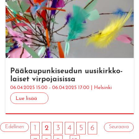
Pää­kau­pun­ki­seu­dun uusi­kirk­ko­
lai­set vir­po­jai­sis­sa
06.04.2025 15:00 - 06.04.2025 17:00 | Helsinki
Lue lisää
Edellinen
1
2
3
4
5
6
Seuraava