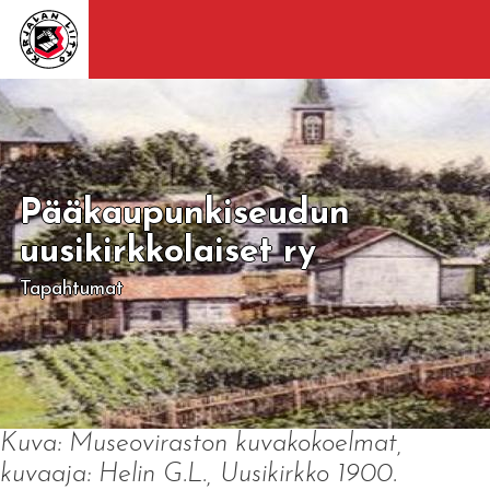
Pääkaupunkiseudun
uusikirkkolaiset ry
Tapahtumat
Kuva: Museoviraston kuvakokoelmat,
kuvaaja: Helin G.L., Uusikirkko 1900.