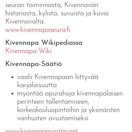
seuran toiminnasta, Kivennavan
historiasta, kylistä, suvuista ja kuvia
Kivennavalta.
www.kivennapaseura.fi
Kivennapa Wikipediassa
Kivennapa-Wiki
Kivennapa-Säätiö
vaalii Kivennapaan liittyvää
karjalaisuutta
myöntää apurahoja kivennapalaisen
perinteen tallentamiseen,
korkeakouluopintoihin ja yksinäisten
vanhusten avustamiseksi
www.kivennapasaatio.net