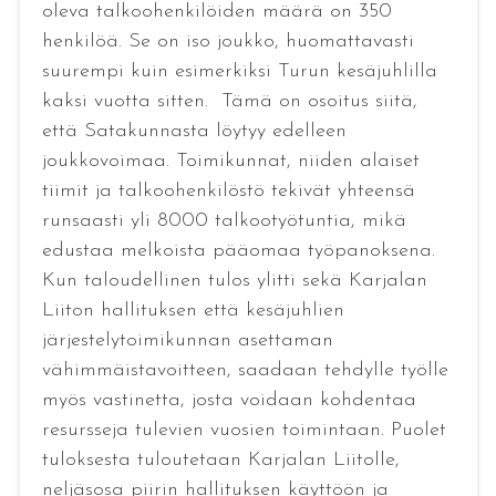
oleva talkoohenkilöiden määrä on 350
henkilöä. Se on iso joukko, huomattavasti
suurempi kuin esimerkiksi Turun kesäjuhlilla
kaksi vuotta sitten. Tämä on osoitus siitä,
että Satakunnasta löytyy edelleen
joukkovoimaa. Toimikunnat, niiden alaiset
tiimit ja talkoohenkilöstö tekivät yhteensä
runsaasti yli 8000 talkootyötuntia, mikä
edustaa melkoista pääomaa työpanoksena.
Kun taloudellinen tulos ylitti sekä Karjalan
Liiton hallituksen että kesäjuhlien
järjestelytoimikunnan asettaman
vähimmäistavoitteen, saadaan tehdylle työlle
myös vastinetta, josta voidaan kohdentaa
resursseja tulevien vuosien toimintaan. Puolet
tuloksesta tuloutetaan Karjalan Liitolle,
neljäsosa piirin hallituksen käyttöön ja