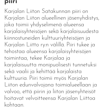
piiri
Karjalan Liiton Satakunnan piiri on
Karjalan Liiton alueellinen jäsenyhdistys,
joka toimii yhdyselimenä alueensa
karjalaisyhteisöjen sekä karjalaisuudesta
kiinnostuneiden kulttuuriyhteisöjen ja
Karjalan Liitto ry:n välillä. Piiri tukee ja
tehostaa alueensa karjalaisyhteisöjen
toimintaa, tekee Karjalaa ja
karjalaisuutta monipuolisesti tunnetuksi
sekä vaalii ja kehittää karjalaista
kulttuuria. Piiri toimii myös Karjalan
Liiton edunvalvojana toimialueellaan ja
valvoo, että piirin ja liiton jäsenyhteisöt
hoitavat velvoitteensa Karjalan Liittoa
kohtaan.