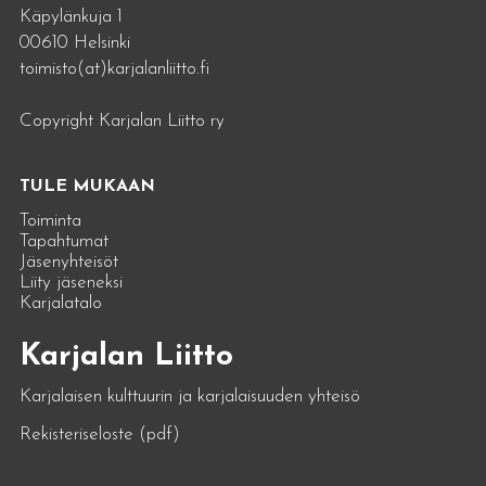
Käpylänkuja 1
00610 Helsinki
toimisto(at)karjalanliitto.fi
Copyright Karjalan Liitto ry
TULE MUKAAN
Toiminta
Tapahtumat
Jäsenyhteisöt
Liity jäseneksi
Karjalatalo
Karjalan Liitto
Karjalaisen kulttuurin ja karjalaisuuden yhteisö
Rekisteriseloste (pdf)