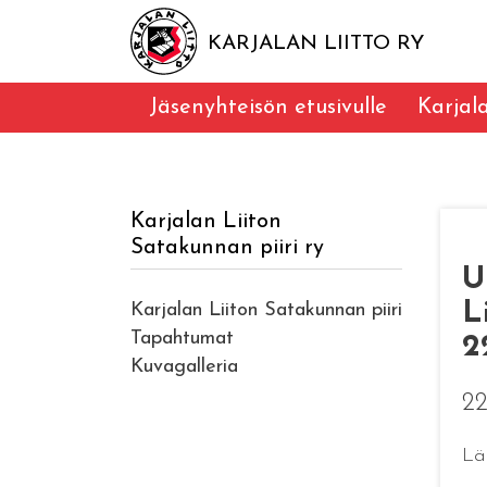
KARJALAN LIITTO RY
Jäsenyhteisön etusivulle
Karjal
Karjalan Liiton
Satakunnan piiri ry
U
L
Karjalan Liiton Satakunnan piiri
Tapahtumat
2
Kuvagalleria
22
Lä