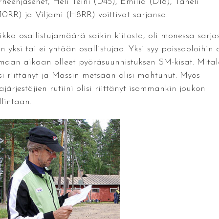
rheenjäsenet, Heli Teini (D45), Emilia (D18), Taneli
10RR) ja Viljami (H8RR) voittivat sarjansa.
ikka osallistujamäärä saikin kiitosta, oli monessa sarja
n yksi tai ei yhtään osallistujaa. Yksi syy poissaoloihin o
maan aikaan olleet pyöräsuunnistuksen SM-kisat. Mital
isi riittänyt ja Massin metsään olisi mahtunut. Myös
ajärjestäjien rutiini olisi riittänyt isommankin joukon
llintaan.