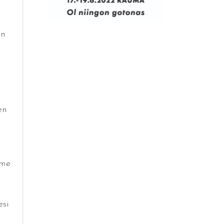
en
en
lme
esi