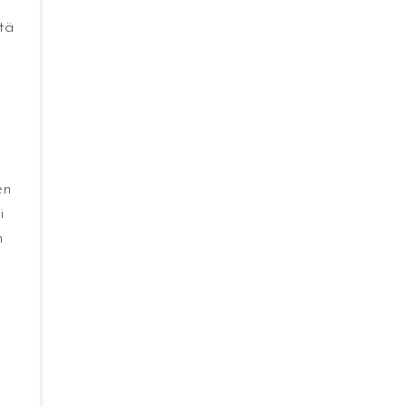
tä
en
i
n