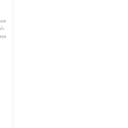
ssa
li
eja