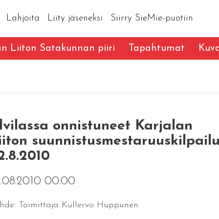
Lahjoita
Liity jäseneksi
Siirry SieMie-puotiin
an Liiton Satakunnan piiri
Tapahtumat
Kuva
lvilassa onnistuneet Karjalan
iiton suunnistusmestaruuskilpailu
2.8.2010
.08.2010 00:00
hde: Toimittaja Kullervo Huppunen