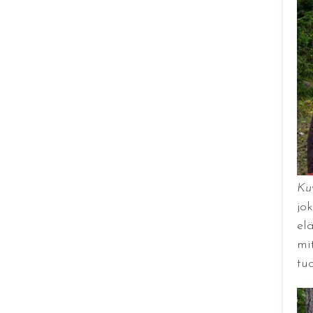
Ku
jo
el
mit
tu