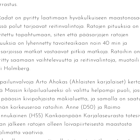
rrastus.
Radat on pyritty laatimaan hyväkulkuiseen maastonosa
ssä polut tarjoavat reitinvalintoja. Ratojen pituuksia on
vitettu tapahtumaan, siten että pääsarjojen ratojen
tuuksia on lyhennetty tavoiteaikaan noin 40 min ja
äsarjoissa matkat vastaavat pitkiä matkoja. Ratoihin on
ritty saamaan vaihtelevuutta ja reitinvalintoja, muotoili
ri Holmberg.
lpailunvalvoja Arto Ahokas (Ahlaisten karjalaiset) kerto
tä Massin kilpailualueeksi oli valittu helpompi puoli, jos
 pääosin kivipohjaista mäkialuetta, ja samalla on saat
hän korkeuseroa ratoihin. Anne (D50) ja Raimo
nnukainen (H55) Kankaanpään Karjalaseurasta totesi
san jälkeen ratojen olleen loivapiirteisestä maastosta
olimatta vaativia.