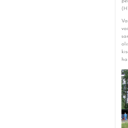
pe
(H
Va
vai
sa
ol
kis
ha