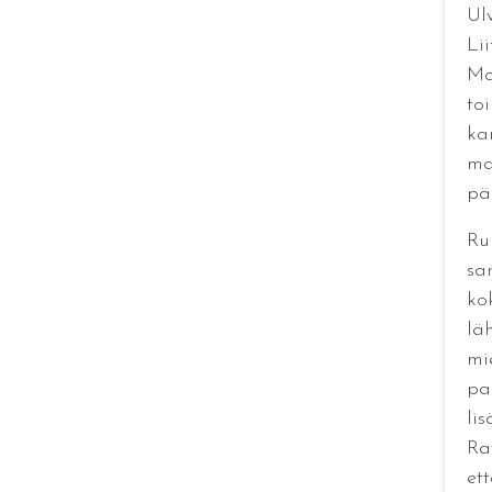
Ul
Li
Ma
toi
ka
ma
pä
Run
sa
ko
lä
mi
pa
li
Ra
et