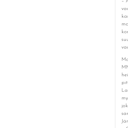
– 
va
ka
ma
kor
su
va
Ma
MM
hei
pi
La
my
jo
sa
Jä