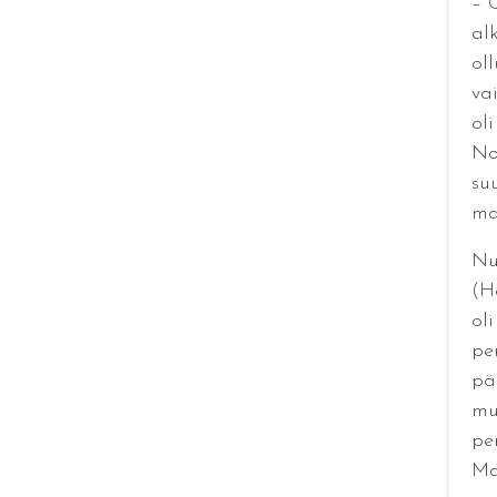
– 
al
ol
va
oli
No
su
ma
Nu
(H
ol
pe
pä
mu
pe
Ma