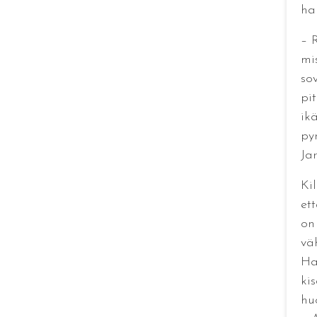
ha
– 
mi
so
pi
ik
py
Ja
Ki
et
on
vä
Ha
ki
hu