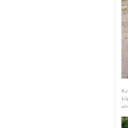
Kuv
ki
ol