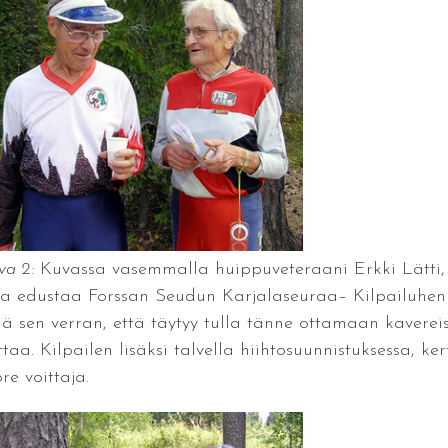
va 2:
Kuvassa vasemmalla huippuveteraani Erkki Lätti,
ka edustaa Forssan Seudun Karjalaseuraa– Kilpailuhen
ää sen verran, että täytyy tulla tänne ottamaan kaverei
taa. Kilpailen lisäksi talvella hiihtosuunnistuksessa, ke
ore voittaja.