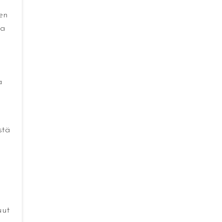
en
sa
n
a
stä
uut