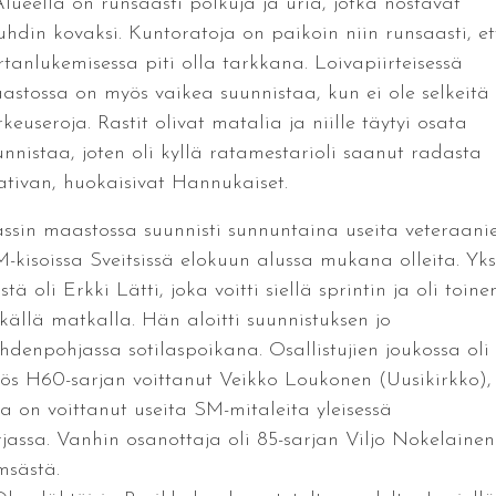
Alueella on runsaasti polkuja ja uria, jotka nostavat
uhdin kovaksi. Kuntoratoja on paikoin niin runsaasti, et
rtanlukemisessa piti olla tarkkana. Loivapiirteisessä
astossa on myös vaikea suunnistaa, kun ei ole selkeitä
keuseroja. Rastit olivat matalia ja niille täytyi osata
unnistaa, joten oli kyllä ratamestarioli saanut radasta
ativan, huokaisivat Hannukaiset.
ssin maastossa suunnisti sunnuntaina useita veteraani
-kisoissa Sveitsissä elokuun alussa mukana olleita. Yks
stä oli Erkki Lätti, joka voitti siellä sprintin ja oli toine
tkällä matkalla. Hän aloitti suunnistuksen jo
hdenpohjassa sotilaspoikana. Osallistujien joukossa oli
ös H60-sarjan voittanut Veikko Loukonen (Uusikirkko),
ka on voittanut useita SM-mitaleita yleisessä
rjassa. Vanhin osanottaja oli 85-sarjan Viljo Nokelainen
msästä.