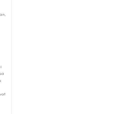
an,
i
sa
u
vat