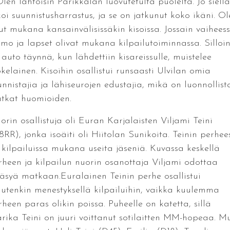
Olen lähtöisin Parikkalan luovutetulta puolelta. Jo siellä
koi suunnistusharrastus, ja se on jatkunut koko ikäni. Ol
lut mukana kansainvälisissäkin kisoissa. Jossain vaihees
imo ja lapset olivat mukana kilpailutoiminnassa. Silloi
 auto täynnä, kun lähdettiin kisareissulle, muistelee
kelainen. Kisoihin osallistui runsaasti Ulvilan omia
unnistajia ja lähiseurojen edustajia, mikä on luonnollist
tkat huomioiden.
orin osallistuja oli Euran Karjalaisten Viljami Teini
8RR), jonka isoäiti oli Hiitolan Sunikoita. Teinin perhee
i kilpailuissa mukana useita jäseniä. Kuvassa keskellä
rheen ja kilpailun nuorin osanottaja Viljami odottaa
äsyä matkaan.Euralainen Teinin perhe osallistui
utenkin menestyksellä kilpailuihin, vaikka kuulemma
rheen paras olikin poissa. Puheelle on katetta, sillä
rika Teini on juuri voittanut sotilaitten MM-hopeaa. M