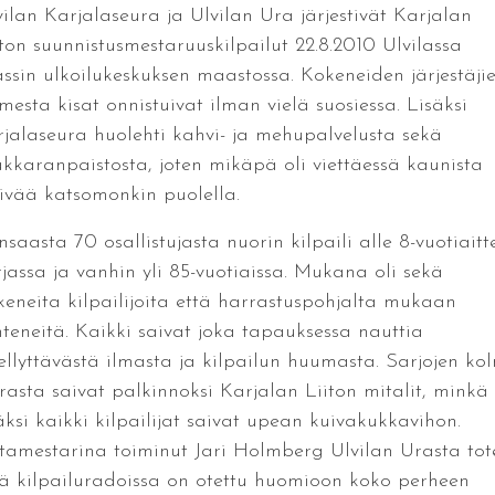
vilan Karjalaseura ja Ulvilan Ura järjestivät Karjalan
iton suunnistusmestaruuskilpailut 22.8.2010 Ulvilassa
ssin ulkoilukeskuksen maastossa. Kokeneiden järjestäji
mesta kisat onnistuivat ilman vielä suosiessa. Lisäksi
rjalaseura huolehti kahvi- ja mehupalvelusta sekä
kkaranpaistosta, joten mikäpä oli viettäessä kaunista
ivää katsomonkin puolella.
saasta 70 osallistujasta nuorin kilpaili alle 8-vuotiaitt
rjassa ja vanhin yli 85-vuotiaissa. Mukana oli sekä
keneita kilpailijoita että harrastuspohjalta mukaan
hteneitä. Kaikki saivat joka tapauksessa nauttia
ellyttävästä ilmasta ja kilpailun huumasta. Sarjojen ko
rasta saivat palkinnoksi Karjalan Liiton mitalit, minkä
säksi kaikki kilpailijat saivat upean kuivakukkavihon.
tamestarina toiminut Jari Holmberg Ulvilan Urasta tot
tä kilpailuradoissa on otettu huomioon koko perheen