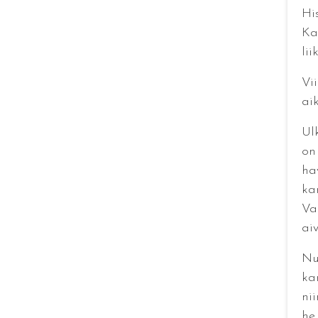
Hi
Ka
lii
Vi
aik
Ul
on 
ha
ka
Var
ai
Nu
ka
ni
he