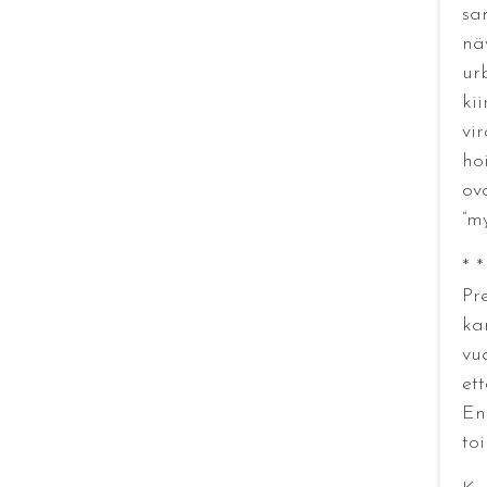
sa
nä
ur
ki
vi
hoi
ov
”m
* *
Pr
ka
vuo
ett
En
to