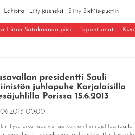
Lahjoita
Liity jäseneksi
Siirry SieMie-puotiin
an Liiton Satakunnan piiri
Tapahtumat
Kuva
asavallan presidentti Sauli
iinistön juhlapuhe Karjalaisilla
esäjuhlilla Porissa 15.6.2013
.06.2013 00:00
kin hyvä aika taas viettää kunnon heimojuhlaa täällä
rin jäähallissa – viimeksihän täällä juhlivatkin keväällä