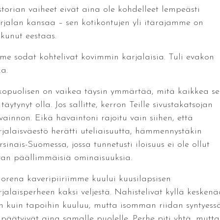
storian vaiheet eivät aina ole kohdelleet lempeästi
rjalan kansaa – sen kotikontujen yli itärajamme on
kkunut eestaas.
ime sodat kohtelivat kovimmin karjalaisia. Tuli evakon
a.
kopuolisen on vaikea täysin ymmärtää, mitä kaikkea se
täytynyt olla. Jos sallitte, kerron Teille sivustakatsojan
vainnon. Eikä havaintoni rajoitu vain siihen, että
rjalaisväestö herätti uteliaisuutta, hämmennystäkin
sinais-Suomessa, jossa tunnetusti iloisuus ei ole ollut
van päällimmäisiä ominaisuuksia.
orena kaveripiiriimme kuului kuusilapsisen
rjalaisperheen kaksi veljestä. Nahistelivat kyllä keskenä
in kuin tapoihin kuuluu, mutta isomman riidan syntyess
 päätyivät aina samalle puolelle. Perhe piti yhtä, mutta