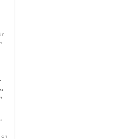
n
än
n
n
ua
ä
a
 on