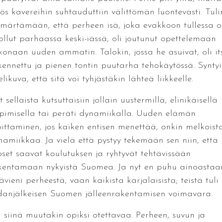
ös kavereihin suhtauduttiin välittömän luontevasti. Tuli
märtämään, että perheen isä, joka evakkoon tullessa o
 ollut parhaassa keski-iässä, oli joutunut opettelemaan
konaan uuden ammatin. Talokin, jossa he asuivat, oli it
kennettu ja pienen tontin puutarha tehokäytössä. Syntyi
likuva, että sitä voi tyhjästäkin lähteä liikkeelle.
 sellaista kutsuttaisiin jollain uustermillä, elinikäisellä
pimisella tai peräti dynamiikalla. Uuden elämän
oittaminen, jos kaiken entisen menettää, onkin melkoist
namiikkaa. Ja vielä että pystyy tekemään sen niin, että
pset saavat koulutuksen ja ryhtyvät tehtävissään
kentamaan nykyistä Suomea. Ja nyt en puhu ainoastaa
ävieni perheestä, vaan kaikista karjalaisista; teistä tuli
danjälkeisen Suomen jälleenrakentamisen voimavara.
i siinä muutakin opiksi otettavaa. Perheen, suvun ja