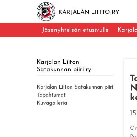
KARJALAN LIITTO RY
Jäsenyhteisön etusivulle
Karjal
Karjalan Liiton
Satakunnan piiri ry
T
N
Karjalan Liiton Satakunnan piiri
Tapahtumat
k
Kuvagalleria
15
On
Po