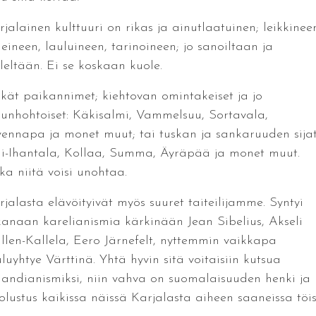
rjalainen kulttuuri on rikas ja ainutlaatuinen; leikkinee
leineen, lauluineen, tarinoineen; jo sanoiltaan ja
eleltään. Ei se koskaan kuole.
lkät paikannimet; kiehtovan omintakeiset ja jo
runhohtoiset: Käkisalmi, Vammelsuu, Sortavala,
vennapa ja monet muut; tai tuskan ja sankaruuden sijat
li-Ihantala, Kollaa, Summa, Äyräpää ja monet muut.
ka niitä voisi unohtaa.
rjalasta elävöityivät myös suuret taiteilijamme. Syntyi
kanaan karelianismia kärkinään Jean Sibelius, Akseli
llen-Kallela, Eero Järnefelt, nyttemmin vaikkapa
luyhtye Värttinä. Yhtä hyvin sitä voitaisiin kutsua
nlandianismiksi, niin vahva on suomalaisuuden henki ja
olustus kaikissa näissä Karjalasta aiheen saaneissa töis