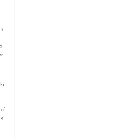
an
ä
se
ki
ä”.
le