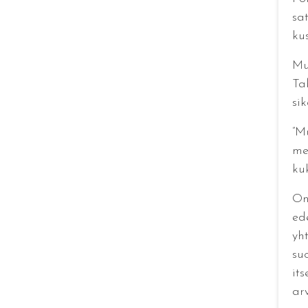
sa
ku
Mu
Ta
si
”M
me
kuk
On
ed
yh
su
it
ar