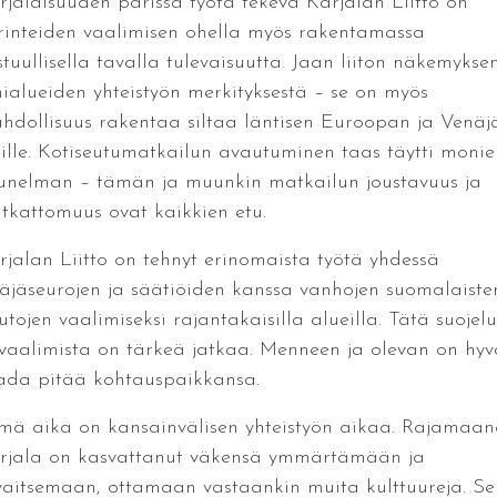
rjalaisuuden parissa työtä tekevä Karjalan Liitto on
rinteiden vaalimisen ohella myös rakentamassa
stuullisella tavalla tulevaisuutta. Jaan liiton näkemykse
hialueiden yhteistyön merkityksestä – se on myös
hdollisuus rakentaa siltaa läntisen Euroopan ja Venäj
lille. Kotiseutumatkailun avautuminen taas täytti monie
iunelman – tämän ja muunkin matkailun joustavuus ja
tkattomuus ovat kaikkien etu.
rjalan Liitto on tehnyt erinomaista työtä yhdessä
täjäseurojen ja säätiöiden kanssa vanhojen suomalaiste
utojen vaalimiseksi rajantakaisilla alueilla. Tätä suojel
 vaalimista on tärkeä jatkaa. Menneen ja olevan on hyv
ada pitää kohtauspaikkansa.
mä aika on kansainvälisen yhteistyön aikaa. Rajamaan
rjala on kasvattanut väkensä ymmärtämään ja
vaitsemaan, ottamaan vastaankin muita kulttuureja. Se