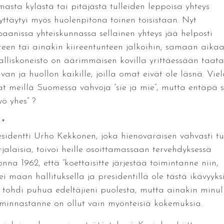
masta kylästä tai pitäjästä tulleiden leppoisa yhteys
yttäytyi myös huolenpitona toinen toisistaan. Nyt
baanissa yhteiskunnassa sellainen yhteys jää helposti
ireen tai ainakin kiireentunteen jalkoihin; samaan aika
ralliskoneisto on äärimmäisen kovilla yrittäessään taata
van ja huollon kaikille, joilla omat eivät ole läsnä. Viel
at meillä Suomessa vahvoja ”sie ja mie”, mutta entäpä 
yö yhes” ?
 *
esidentti Urho Kekkonen, joka hienovaraisen vahvasti tu
rjalaisia, toivoi heille osoittamassaan tervehdyksessä
nna 1962, että ”koettaisitte järjestää toimintanne niin,
ei maan hallituksella ja presidentillä ole tästä ikävyyksi
 tohdi puhua edeltäjieni puolesta, mutta ainakin minul
iminnastanne on ollut vain myönteisiä kokemuksia.