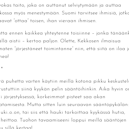
vokas taito, joka on auttanut selviytymään ja auttaa
tkossa myös menestymään. Suomi tarvitsee ihmisiä, jotk
aavat ”ottaa” toisen, ihan vieraan ihmisen.
tta ennen kaikkea yhteytenne toisiinne – jonka tänään
ällä aistii – kertoo paljon. Olette, Kekkosen ilmaisua
naten ”järjestäneet toimintanne” niin, että siitä on iloa j
nea!
 *
tä puhetta varten käytiin meillä kotona pikku keskustel
tustuttiin siinä kyykän pelin sääntöihinkin. Aika hyvin o
li järjestyksessä; korkeimmat pisteet saa akan
atamisesta. Mutta sitten luin seuraavan sääntöpykälän:
ki..o..on, tai siis että hauki tarkoittaa kyykässä hutia,
iheittoa. Tuohon tavaamiseeni loppui meillä sääntöjen
u sillä kertaa!