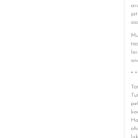
ar
ja
os
Mu
tä
lai
on
* *
Tä
Tu
pe
ka
Hau
oh
luk