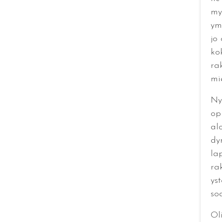
my
ym
jo
ko
ra
mie
Nyt
op
al
dy
la
ra
yst
so
Ol