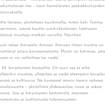
takuntalaiset itse – tosin hämäläisten jääkiekkoilijoiden
stannuksella.
tta tänään, aloitetaan kuulemalla, miten koki Tommy
bermann, isänsä kautta uusikirkkolainen, luettuaan
käläisiä muistoja matkan varrelta. Näinhän:
uisti tekee ihmisestä ihmisen. Ihminen ilman muistia on
nettänyt jotain korvaamatonta. Muisti on kotimaa, jota
aan ei voi valloittaa tai viedä.”
 65. karjalaisten kesäjuhla. On suuri syy ja aihe
elleenkin muistaa, ylläpitää ja viedä eteenpäin karjalai
teisöä ja kulttuuria. Ne kuvaavat monin tavoin vahvaa
omalaisuutta – yksilöllistä yhdessäoloa, sisua ja uskoa
seensä, iloa ja kärsimysten kestämistä, menneen
vostamista ja luottamusta tulevaisuuteen.