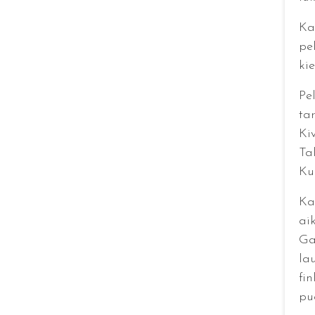
Ka
pe
ki
Pe
ta
Ki
Ta
Ku
Ka
ai
Ga
lau
fi
pu