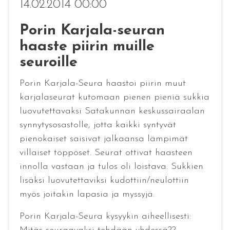
14.02.2014 00:00
Porin Karjala-seuran
haaste piirin muille
seuroille
Porin Karjala-Seura haastoi piirin muut
karjalaseurat kutomaan pienen pieniä sukkia
luovutettavaksi Satakunnan keskussairaalan
synnytysosastolle, jotta kaikki syntyvät
pienokaiset saisivat jalkaansa lämpimät
villaiset töppöset. Seurat ottivat haasteen
innolla vastaan ja tulos oli loistava. Sukkien
lisäksi luovutettaviksi kudottiin/neulottiin
myös joitakin lapasia ja myssyjä.
Porin Karjala-Seura kysyykin aiheellisesti: