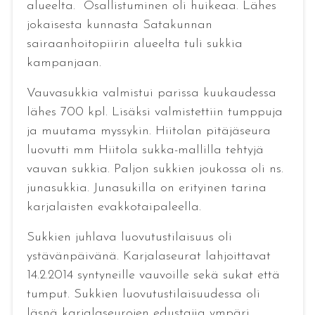
alueelta. Osallistuminen oli huikeaa. Lähes
jokaisesta kunnasta Satakunnan
sairaanhoitopiirin alueelta tuli sukkia
kampanjaan.
Vauvasukkia valmistui parissa kuukaudessa
lähes 700 kpl. Lisäksi valmistettiin tumppuja
ja muutama myssykin. Hiitolan pitäjäseura
luovutti mm Hiitola sukka-mallilla tehtyjä
vauvan sukkia. Paljon sukkien joukossa oli ns.
junasukkia. Junasukilla on erityinen tarina
karjalaisten evakkotaipaleella.
Sukkien juhlava luovutustilaisuus oli
ystävänpäivänä. Karjalaseurat lahjoittavat
14.2.2014 syntyneille vauvoille sekä sukat että
tumput. Sukkien luovutustilaisuudessa oli
läsnä karjalaseurojen edustajia ympäri