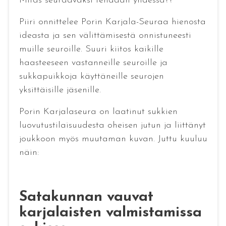
Mitäs seuraavaksi tehdään yhdessä??
Piiri onnittelee Porin Karjala-Seuraa hienosta
ideasta ja sen välittämisestä onnistuneesti
muille seuroille. Suuri kiitos kaikille
haasteeseen vastanneille seuroille ja
sukkapuikkoja käyttäneille seurojen
yksittäisille jäsenille.
Porin Karjalaseura on laatinut sukkien
luovutustilaisuudesta oheisen jutun ja liittänyt
joukkoon myös muutaman kuvan. Juttu kuuluu
näin:
Satakunnan vauvat
karjalaisten valmistamissa