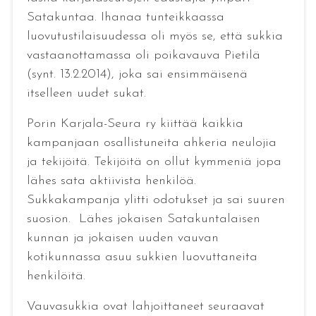
Satakuntaa. Ihanaa tunteikkaassa
luovutustilaisuudessa oli myös se, että sukkia
vastaanottamassa oli poikavauva Pietilä
(synt. 13.2.2014), joka sai ensimmäisenä
itselleen uudet sukat.
Porin Karjala-Seura ry kiittää kaikkia
kampanjaan osallistuneita ahkeria neulojia
ja tekijöitä. Tekijöitä on ollut kymmeniä jopa
lähes sata aktiivista henkilöä.
Sukkakampanja ylitti odotukset ja sai suuren
suosion. Lähes jokaisen Satakuntalaisen
kunnan ja jokaisen uuden vauvan
kotikunnassa asuu sukkien luovuttaneita
henkilöitä.
Vauvasukkia ovat lahjoittaneet seuraavat