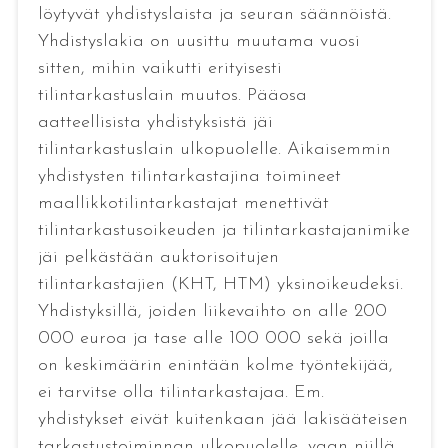
löytyvät yhdistyslaista ja seuran säännöistä.
Yhdistyslakia on uusittu muutama vuosi
sitten, mihin vaikutti erityisesti
tilintarkastuslain muutos. Pääosa
aatteellisista yhdistyksistä jäi
tilintarkastuslain ulkopuolelle. Aikaisemmin
yhdistysten tilintarkastajina toimineet
maallikkotilintarkastajat menettivät
tilintarkastusoikeuden ja tilintarkastajanimike
jäi pelkästään auktorisoitujen
tilintarkastajien (KHT, HTM) yksinoikeudeksi.
Yhdistyksillä, joiden liikevaihto on alle 200
000 euroa ja tase alle 100 000 sekä joilla
on keskimäärin enintään kolme työntekijää,
ei tarvitse olla tilintarkastajaa. Em.
yhdistykset eivät kuitenkaan jää lakisääteisen
tarkastustoiminnan ulkopuolelle, vaan niillä