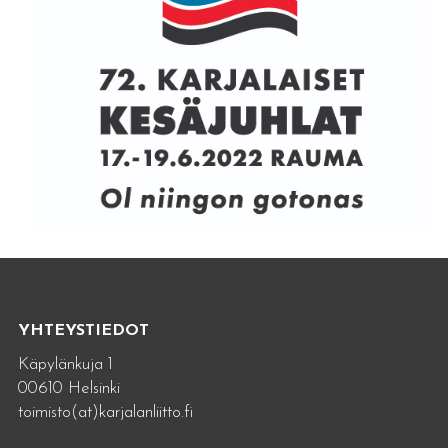
YHTEYSTIEDOT
Käpylänkuja 1
00610 Helsinki
toimisto(at)karjalanliitto.fi