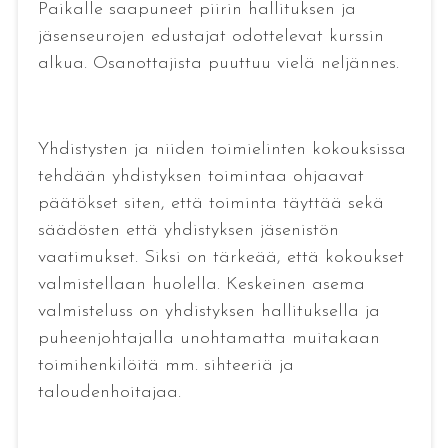
Paikalle saapuneet piirin hallituksen ja
jäsenseurojen edustajat odottelevat kurssin
alkua. Osanottajista puuttuu vielä neljännes.
Yhdistysten ja niiden toimielinten kokouksissa
tehdään yhdistyksen toimintaa ohjaavat
päätökset siten, että toiminta täyttää sekä
säädösten että yhdistyksen jäsenistön
vaatimukset. Siksi on tärkeää, että kokoukset
valmistellaan huolella. Keskeinen asema
valmisteluss on yhdistyksen hallituksella ja
puheenjohtajalla unohtamatta muitakaan
toimihenkilöitä mm. sihteeriä ja
taloudenhoitajaa.