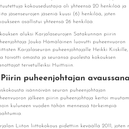
ltuutettuja kokousedustajia oli yhteensä 20 henkilöä ja
ita jäsenseurojen jäseniä kuusi (6) henkilöä, joten
koukseen osallistui yhteensä 26 henkilöä.
kouksen aluksi Karjalaseurojen Satakunnan piirin
heenjohtaja Jouko Hämäläinen luovutti puheenvuoron
ittisten Karjalaseuran puheenjohtajalle Heikki Kiiskille,
ka toivotti omasta ja seuransa puolesta kokouksen
nottajat tervetulleiksi Huittisiin.
. Piirin puheenjohtajan avaussana
yskokousta isännöivän seuran puheenjohtajan
heenvuoron jälkeen piirin puheenjohtaja kertoi muutam
noin kuluneen vuoden tähän mennessä tärkeimpiä
pahtumia.
jalan Liiton liittokokous pidettiin keväällä 2011, joten 