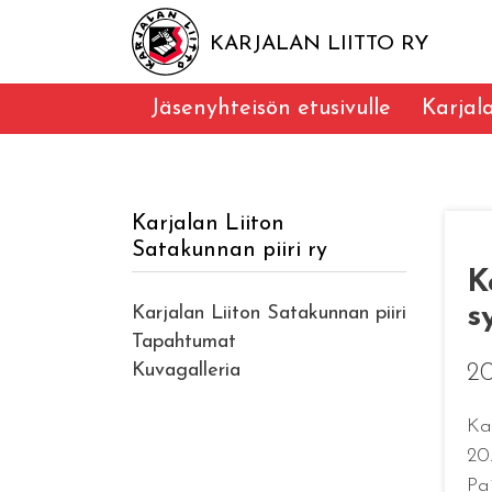
KARJALAN LIITTO RY
Jäsenyhteisön etusivulle
Karjal
Karjalan Liiton
Satakunnan piiri ry
K
s
Karjalan Liiton Satakunnan piiri
Tapahtumat
Kuvagalleria
20
Ka
20
Pai