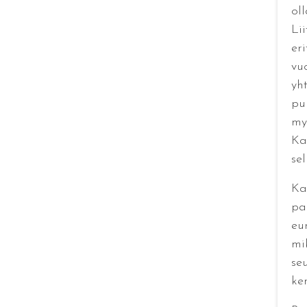
ol
Li
er
vu
yht
pu
my
Ka
se
Kar
pa
eur
mik
se
ke