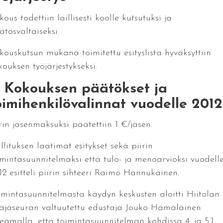
ous todettiin laillisesti koolle kutsutuksi ja
ätösvaltaiseksi.
kouskutsun mukana toimitettu esityslista hyväksyttiin
ouksen työjärjestykseksi.
. Kokouksen päätökset ja
oimihenkilövalinnat vuodelle 2012
rin jäsenmaksuksi päätettiin 1 €/jäsen.
llituksen laatimat esitykset sekä piirin
imintasuunnitelmaksi että tulo- ja menoarvioksi vuodell
12 esitteli piirin sihteeri Raimo Hannukainen.
imintasuunnitelmasta käydyn keskusten aloitti Hiitolan
täjäseuran valtuutettu edustaja Jouko Hämäläinen
teamalla, että toimintasuunnitelman kohdissa 4. ja 5.1