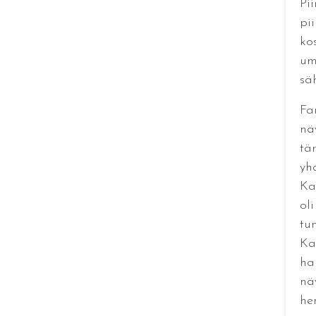
Pi
pii
ko
um
sä
Fa
näy
tär
yh
Ka
ol
tu
Ka
ha
näy
he