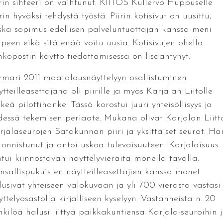
irin sihteeri on vaihtunut. KIITOS Kullervo Huppuselle
rin hyväksi tehdystä työstä. Piirin kotisivut on uusittu,
ska sopimus edellisen palveluntuottajan kanssa meni
peen eikä sitä enää voitu uusia. Kotisivujen ohella
hköpostin käyttö tiedottamisessa on lisääntynyt.
rmari 2011 maatalousnäyttelyyn osallistuminen
tteilleasettajana oli piirille ja myös Karjalan Liitolle
keä pilottihanke. Tässä korostui juuri yhteisöllisyys ja
dessä tekemisen periaate. Mukana olivat Karjalan Liitt
rjalaseurojen Satakunnan piiri ja yksittäiset seurat. Ha
i onnistunut ja antoi uskoa tulevaisuuteen. Karjalaisuus
ntui kiinnostavan näyttelyvieraita monella tavalla.
nsallispukuisten näytteilleasettajien kanssa monet
lusivat yhteiseen valokuvaan ja yli 700 vierasta vastasi
ttelyosastolla kirjalliseen kyselyyn. Vastanneista n. 20
nkilöä halusi liittyä paikkakuntiensa Karjala-seuroihin j