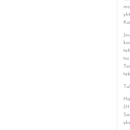
ma
yh
Ka
Jo
ko
teh
to
To
tek
Tu
Ha
(H
Sa
yks