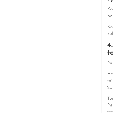
Kok
pä
Ko
kok
4
t
Pii
Ha
to
20
To
Pi
to