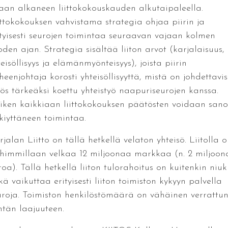
laan alkaneen liittokokouskauden alkutaipaleella.
ittokokouksen vahvistama strategia ohjaa piirin ja
ityisesti seurojen toimintaa seuraavan vajaan kolmen
oden ajan. Strategia sisältää liiton arvot (karjalaisuus,
eisöllisyys ja elämänmyönteisyys), joista piirin
heenjohtaja korosti yhteisöllisyyttä, mistä on johdettavi
ös tärkeäksi koettu yhteistyö naapuriseurojen kanssa.
iken kaikkiaan liittokokouksen päätösten voidaan san
lkiyttäneen toimintaa.
jalan Liitto on tällä hetkellä velaton yhteisö. Liitolla ol
himmillaan velkaa 12 miljoonaa markkaa (n. 2 miljoon
oa). Tällä hetkellä liiton tulorahoitus on kuitenkin niuk
ä vaikuttaa erityisesti liiton toimiston kykyyn palvella
uroja. Toimiston henkilöstömäärä on vähäinen verrattu
ntän laajuuteen.