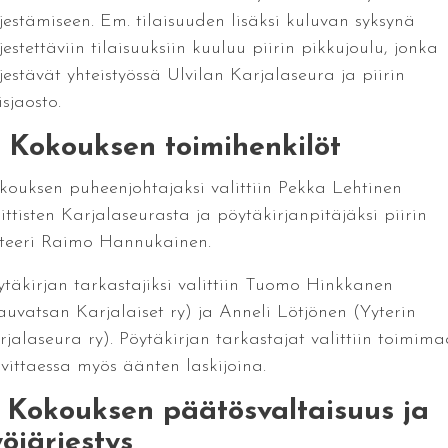
rjestämiseen. Em. tilaisuuden lisäksi kuluvan syksynä
jestettäviin tilaisuuksiin kuuluu piirin pikkujoulu, jonka
jestävät yhteistyössä Ulvilan Karjalaseura ja piirin
sjaosto.
. Kokouksen toimihenkilöt
kouksen puheenjohtajaksi valittiin Pekka Lehtinen
ittisten Karjalaseurasta ja pöytäkirjanpitäjäksi piirin
hteeri Raimo Hannukainen.
ytäkirjan tarkastajiksi valittiin Tuomo Hinkkanen
auvatsan Karjalaiset ry) ja Anneli Lötjönen (Yyterin
rjalaseura ry). Pöytäkirjan tarkastajat valittiin toimim
rvittaessa myös äänten laskijoina.
. Kokouksen päätösvaltaisuus ja
yöjärjestys