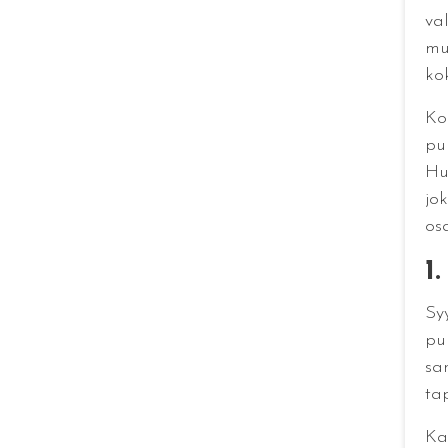
va
mu
ko
Ko
pu
Hu
jo
osa
1
Sy
pu
sa
ta
Kar