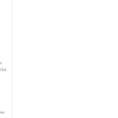
o,
nke
ne.