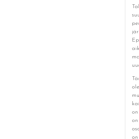
Ta
suu
pe
jär
Ep
ai
ma
uu
Tä
ol
mu
kai
on
on
os
on