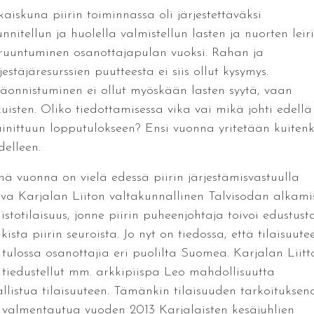
kaiskuna piirin toiminnassa oli järjestettäväksi
nnitellun ja huolella valmistellun lasten ja nuorten leir
ruuntuminen osanottajapulan vuoksi. Rahan ja
jestäjäresurssien puutteesta ei siis ollut kysymys.
äonnistuminen ei ollut myöskään lasten syytä, vaan
kuisten. Oliko tiedottamisessa vika vai mikä johti edellä
inittuun lopputulokseen? Ensi vuonna yritetään kuitenk
delleen.
nä vuonna on vielä edessä piirin järjestämisvastuulla
eva Karjalan Liiton valtakunnallinen Talvisodan alkami
istotilaisuus, jonne piirin puheenjohtaja toivoi edustust
kista piirin seuroista. Jo nyt on tiedossa, että tilaisuute
 tulossa osanottajia eri puolilta Suomea. Karjalan Liitt
 tiedustellut mm. arkkipiispa Leo mahdollisuutta
allistua tilaisuuteen. Tämänkin tilaisuuden tarkoituksen
 valmentautua vuoden 2013 Karjalaisten kesäjuhlien