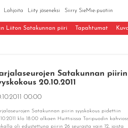
Lahjoita
Liity jäseneksi
Siirry SieMie-puotiin
an Liiton Satakunnan piiri
Tapahtumat
Kuva
arjalaseurojen Satakunnan piirin
yyskokous 20.10.2011
.10.2011 00:00
rjalaseurojen Satakunnan piirin syyskokous pidettiin
.10.2011 klo 18.00 alkaen Huittisissa Toripuodin kahvios
kalla oli edustettuna piirin 26 seurasta vain 12, joista