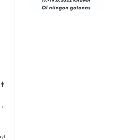
t
in
nyt