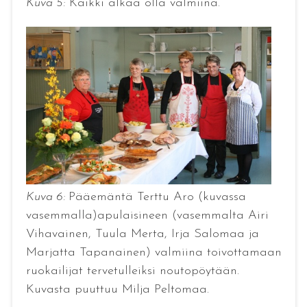
Kuva 5:
Kaikki alkaa olla valmiina.
Kuva 6:
Pääemäntä Terttu Aro (kuvassa
vasemmalla)apulaisineen (vasemmalta Airi
Vihavainen, Tuula Merta, Irja Salomaa ja
Marjatta Tapanainen) valmiina toivottamaan
ruokailijat tervetulleiksi noutopöytään.
Kuvasta puuttuu Milja Peltomaa.