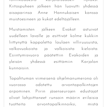
Kiitospuheen jälkeen hän luovutti yhdessä
aisaparinsa Anne Hannukaisen kanssa
muistoesineen ja kukat edeltäjälleen.
Muistamisten jälkeen Evakot astuivat
uudelleen lavalle ja esittivät kolme kukkiin
liittynyttä kappaletta laulaen villiruusuista,
valkovuokoista ja valkoisista kieloista.
Esiintymisvuoro päätettiin Evakoiden ja
yleisön yhdessä esittämiin Karjalan
kunnaisiin.
Tapahtuman viimeisenä ohjelmanumerona oli
vuorossa odotettu arvontapalkintojen
arpominen. Piirin jäsenseurojen edustajat
olivat lahjoittaneet runsain määrin erilaisia
tuotteita arvontapalkinnoiksi, mistä