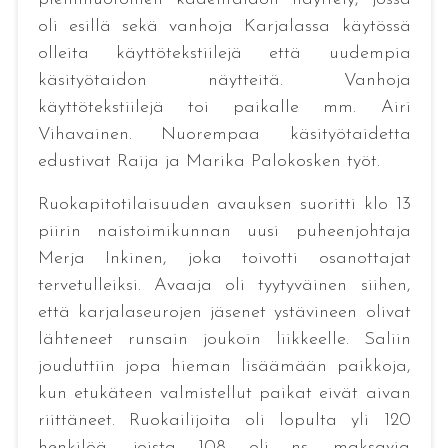
oli esillä sekä vanhoja Karjalassa käytössä
olleita käyttötekstiilejä että uudempia
käsityötaidon näytteitä. Vanhoja
käyttötekstiilejä toi paikalle mm. Airi
Vihavainen. Nuorempaa käsityötaidetta
edustivat Raija ja Marika Palokosken työt.
Ruokapitotilaisuuden avauksen suoritti klo 13
piirin naistoimikunnan uusi puheenjohtaja
Merja Inkinen, joka toivotti osanottajat
tervetulleiksi. Avaaja oli tyytyväinen siihen,
että karjalaseurojen jäsenet ystävineen olivat
lähteneet runsain joukoin liikkeelle. Saliin
jouduttiin jopa hieman lisäämään paikkoja,
kun etukäteen valmistellut paikat eivät aivan
riittäneet. Ruokailijoita oli lopulta yli 120
henkilöä, joista 108 oli ns. maksavia