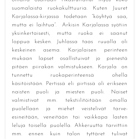
suomalaista ruokakulttuuria. Kuten Juuret
Karjalassa-kirjassa todetaan ”köyhtyä saa,
mutta ei laihtua”. Arkisin Karjalassa syötiin
yksinkertaisesti, mutta ruoka ei saanut
loppua kesken. Juhlassa taas ruualla oli
keskeinen asema. Karjalaisen perinteen
mukaan lapset osallistuivat jo pienestä
pitäen piirakan valmistukseen. Karjala on
tunnettu ruokaperinteensä ohella
käsitöistään. Pertissä eli pirtissä oli erikseen
naisten puoli ja miesten puoli. Naiset
valmistivat mm. tekstiilitöitään omalla
puolellaan ja miehet veistelivät tarve-
esineitään, veneitään tai vaikkapa lasten
leluja toisella puolella. Ahkeruutta tarvittiin
mm. ennen kuin talon tyttäret tulivat