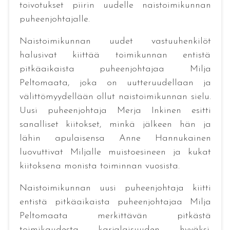
toivotukset piirin uudelle naistoimikunnan
puheenjohtajalle.
Naistoimikunnan uudet vastuuhenkilöt
halusivat kiittää toimikunnan entistä
pitkäaikaista puheenjohtajaa Milja
Peltomaata, joka on uutteruudellaan ja
välittömyydellään ollut naistoimikunnan sielu.
Uusi puheenjohtaja Merja Inkinen esitti
sanalliset kiitokset, minkä jälkeen hän ja
lähin apulaisensa Anne Hannukainen
luovuttivat Miljalle muistoesineen ja kukat
kiitoksena monista toiminnan vuosista.
Naistoimikunnan uusi puheenjohtaja kiitti
entistä pitkäaikaista puheenjohtajaa Milja
Peltomaata merkittävän pitkästä
toimikaudesta karjalaisuuden hyväksi.