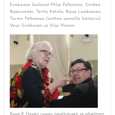
Evakoissa laulavat Milja Peltomaa, Sinikka
Rajainmäki, Terttu Ketola, Raija Laaksonen,
Tarmo Peltomaa (soittaa samalla haitaria)
Veijo Sinkkonen ja Viljo Ylönen.
Kuva 9:
Hyvän ruuan nauttimisen ja ohjelman