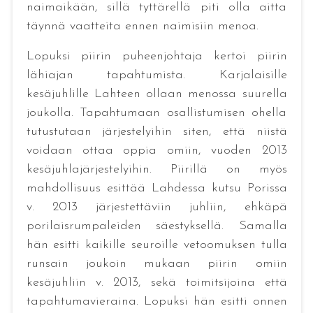
naimaikään, sillä tyttärellä piti olla aitta
täynnä vaatteita ennen naimisiin menoa.
Lopuksi piirin puheenjohtaja kertoi piirin
lähiajan tapahtumista. Karjalaisille
kesäjuhlille Lahteen ollaan menossa suurella
joukolla. Tapahtumaan osallistumisen ohella
tutustutaan järjestelyihin siten, että niistä
voidaan ottaa oppia omiin, vuoden 2013
kesäjuhlajärjestelyihin. Piirillä on myös
mahdollisuus esittää Lahdessa kutsu Porissa
v. 2013 järjestettäviin juhliin, ehkäpä
porilaisrumpaleiden säestyksellä. Samalla
hän esitti kaikille seuroille vetoomuksen tulla
runsain joukoin mukaan piirin omiin
kesäjuhliin v. 2013, sekä toimitsijoina että
tapahtumavieraina. Lopuksi hän esitti onnen