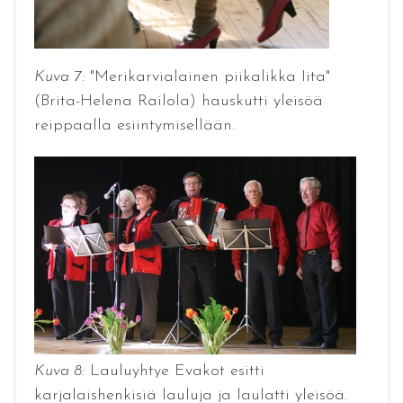
Kuva 7:
"Merikarvialainen piikalikka Iita"
(Brita-Helena Railola) hauskutti yleisöä
reippaalla esiintymisellään.
Kuva 8:
Lauluyhtye Evakot esitti
karjalaishenkisiä lauluja ja laulatti yleisöä.