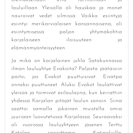
lauluillaan. Yleisöllä oli hauskaa ja monet
nauroivat vedet silmissä. Vaikka esiintyjä
esiintyi merikarvialaisen kansannaisena, oli
esiintymisessä paljon yhtymäkohtia
karjalaiseen iloisuuteen ja
elämänmyönteisyyteen.
Ja mikä on karjalainen juhla Satakunnassa
ilman lauluyhtye Evakoita? Paljosta jäätäisiin
paitsi, jos Evakot puuttuisivat. Eivätpä
onneksi puuttuneet. Aluksi Evakot laulattivat
yleisöä ja toimivat esilaulajina, kun kerrattiin
yhdessä Karjalan pitäjät laulun sanoin. Siinä
saattoi samalla jokainen muistella omia
juuriaan luovutetussa Karjalassa. Seuraavaksi
oli vuorossa lauluyhtyeen jäsenen Terttu
Ketolan sanoittama Kotipoluilla.