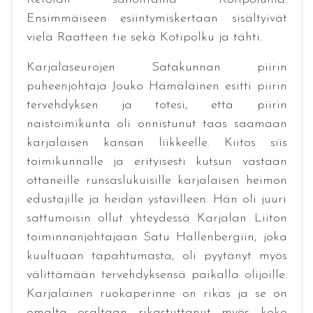
Ensimmäiseen esiintymiskertaan sisältyivät
vielä Raatteen tie sekä Kotipolku ja tähti.
Karjalaseurojen Satakunnan piirin
puheenjohtaja Jouko Hämäläinen esitti piirin
tervehdyksen ja totesi, että piirin
naistoimikunta oli onnistunut taas saamaan
karjalaisen kansan liikkeelle. Kiitos siis
toimikunnalle ja erityisesti kutsun vastaan
ottaneille runsaslukuisille karjalaisen heimon
edustajille ja heidän ystävilleen. Hän oli juuri
sattumoisin ollut yhteydessä Karjalan Liiton
toiminnanjohtajaan Satu Hallenbergiin, joka
kuultuaan tapahtumasta, oli pyytänyt myös
välittämään tervehdyksensä paikalla olijoille.
Karjalainen ruokaperinne on rikas ja se on
omalta osaltaan rikastuttanut myös koko