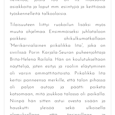
asiakkaita ja loput mm. esiintyjiä ja keittiössä
työskennelleitä talkoolaisia.
Tilaisuuteen liittyi ruokailun lisäksi myös
muuta ohjelmaa. Ensimmäiseksi juhlataloon
poikkesi ohikulkumatkallaan
”Merikarvialainen piikalikka Iita”, joka on
siviilissä Porin Karjala-Seuran puheenjohtaja
Brita-Helena Railola. Hän on koulutukseltaan
näyttelijä, joten esitys ja rooliin eläytyminen
oli varsin ammattitaitoista. Piikalikka Iita
kertoi panneensa merkille, että talon pihassa
oli paljon autoja ja päätti poiketa
katsomaan, mitä joukkoa talossa oli paikalla.
Niinpä hän sitten astui ovesta sisään ja
hauskutti yleisöä sekä ulkoisella
olemuksellaan että tarinoillaan ja