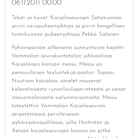
06.11.2011 00:00
Teksti ja kuvat: Karjalaseurojen Satakunnan
piirin varapuheenjohtaja ja piirin hengellisen
toimikunnan puheenjohtaja Pekka Salonen
Pyhäinpäivän jälkeisenä sunnuntaina kajahti
Vammalan seurakuntatalon juhlasalissa
Karjalaisen kansan messu. Messu on
joensuulaisen lauluntekijä-pastori Tapani
Nuutisen käsialaa, sävelet nousevat
kalevalaisesta runonlauluperinteestä ja sanat
itäsuomalaisesta sielunmaisemasta. Messu
toteutettiin Vammalan Karjalaseuran
järjestämässä perinteisessä
pyhäinpäiväjuhlassa, jolla Huittisten ja
Äetsän karjalaseurojen kanssa on pitkä