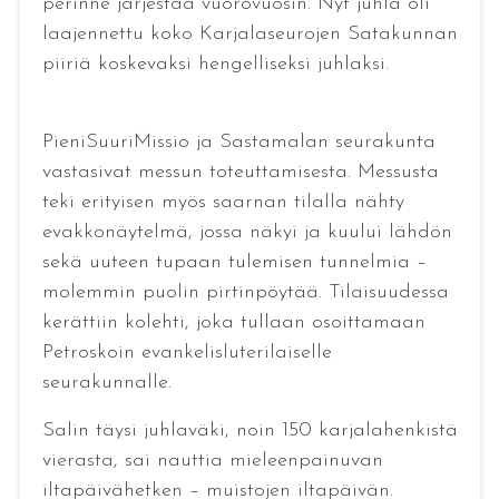
perinne järjestää vuorovuosin. Nyt juhla oli
laajennettu koko Karjalaseurojen Satakunnan
piiriä koskevaksi hengelliseksi juhlaksi.
PieniSuuriMissio ja Sastamalan seurakunta
vastasivat messun toteuttamisesta. Messusta
teki erityisen myös saarnan tilalla nähty
evakkonäytelmä, jossa näkyi ja kuului lähdön
sekä uuteen tupaan tulemisen tunnelmia –
molemmin puolin pirtinpöytää. Tilaisuudessa
kerättiin kolehti, joka tullaan osoittamaan
Petroskoin evankelisluterilaiselle
seurakunnalle.
Salin täysi juhlaväki, noin 150 karjalahenkistä
vierasta, sai nauttia mieleenpainuvan
iltapäivähetken – muistojen iltapäivän.