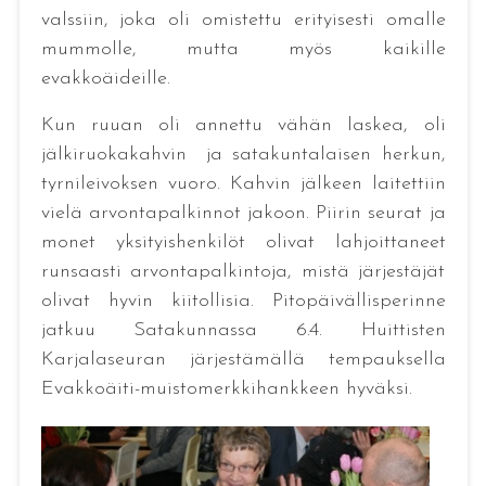
valssiin, joka oli omistettu erityisesti omalle
mummolle, mutta myös kaikille
evakkoäideille.
Kun ruuan oli annettu vähän laskea, oli
jälkiruokakahvin ja satakuntalaisen herkun,
tyrnileivoksen vuoro. Kahvin jälkeen laitettiin
vielä arvontapalkinnot jakoon. Piirin seurat ja
monet yksityishenkilöt olivat lahjoittaneet
runsaasti arvontapalkintoja, mistä järjestäjät
olivat hyvin kiitollisia. Pitopäivällisperinne
jatkuu Satakunnassa 6.4. Huittisten
Karjalaseuran järjestämällä tempauksella
Evakkoäiti-muistomerkkihankkeen hyväksi.