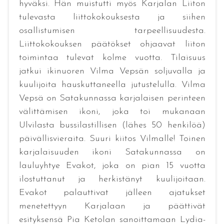
hyväksi. Hän muistutti myös Karjalan Liiton
tulevasta liittokokouksesta ja siihen
osallistumisen tarpeellisuudesta.
Liittokokouksen päätökset ohjaavat liiton
toimintaa tulevat kolme vuotta. Tilaisuus
jatkui ikinuoren Vilma Vepsän soljuvalla ja
kuulijoita hauskuttaneella jutustelulla. Vilma
Vepsä on Satakunnassa karjalaisen perinteen
välittämisen ikoni, joka toi mukanaan
Ulvilasta bussilastillisen (lähes 50 henkilöä)
päivällisvieraita. Suuri kiitos Vilmalle! Toinen
karjalaisuuden ikoni Satakunnassa on
lauluyhtye Evakot, joka on pian 15 vuotta
ilostuttanut ja herkistänyt kuulijoitaan.
Evakot palauttivat jälleen ajatukset
menetettyyn Karjalaan ja päättivät
esityksensä Pia Ketolan sanoittamaan Lydia-