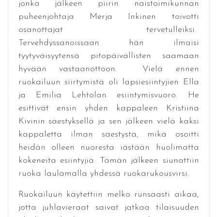
jonka jälkeen piirin naistoimikunnan
puheenjohtaja Merja Inkinen toivotti
osanottajat tervetulleiksi.
Tervehdyssanoissaan hän ilmaisi
tyytyväisyytensä pitopäivällisten saamaan
hyvään vastaanottoon. Vielä ennen
ruokailuun siirtymistä oli lapsiesiintyjien Ella
ja Emilia Lehtolan esiintymisvuoro. He
esittivät ensin yhden kappaleen Kristiina
Kivinin säestyksellä ja sen jälkeen vielä kaksi
kappaletta ilman säestystä, mikä osoitti
heidän olleen nuoresta iästään huolimatta
kokeneita esiintyjiä. Tämän jälkeen siunattiin
ruoka laulamalla yhdessä ruokarukousvirsi.
Ruokailuun käytettiin melko runsaasti aikaa,
jotta juhlavieraat saivat jatkaa tilaisuuden