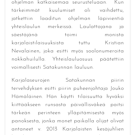
ohjelman katkaisemaa seurusteluaan. Kun
tärkeimmät kuulumiset oli vaihdettu,
jatkettiin laaditun ohjelman läpivientiä
yhteislaulun merkeissä. Laulattajana ja
säestäjänä toimi monista
karjalaistilaisuuksista tuttu Kristian
Nevalainen, joka esitti myös soolonumeroita
nokkahuilulla. Yhteislauluosuus päätettiin
voimallisesti Satakunnan lauluun.
Karjalaseurojen Satakunnan piirin
tervehdyksen esitti piirin puheenjohtaja Jouko
Hämäläinen. Hän käytti tilaisuutta hyväksi
kiittääkseen runsasta päivällisväkeä paitsi
tärkeän perinteen ylläpitämisestä myös
panoksesta, jonka monet paikalla olijat olivat
antaneet v. 2013 Karjalaisten kesäjuhlien