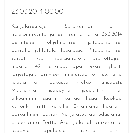
23.03.2014 00:00
Karjalaseurojen Satakunnan piirin
naistoimikunta järjesti sunnuntaina 23.3.2014
perinteiset ohjelmalliset pitopäivälliset
Luvialla juhlatalo Tasalassa. Pitopäivälliset
saivat hyvän vastaanoton, osanottajien
määrä, 149 henkilöä, jopa lievästi yllätti
järjestäjät. Erityisen mieluisaa oli se, että
lapsia oli joukossa melko runsaasti.
Muutamia lisäpöytiä jouduttiin tai
oikeammin saatiin kattaa lisää. Ruokaa
kuitenkin riitti kaikille. Emäntänä hääräili
paikallinen, Luvian Karjalaseuraa edustanut
pitoemäntä Terttu Aro, jolla oli ahkeria ja
osaavia apulaisia useista piirin