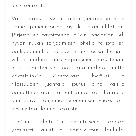
jäsenseuroista.
Väki saapui hyvissä ajoin juhlapaikalle ja
iloinen puheensorina täyttikin pian juhlatilan.
Järjestäjien tavoitteena olikin pääasian, eli
hyvän ruuan tarjoamisen, ohella tarjota eri
paikkakunnilta saapuville heimosisarille ja -
veljille mahdollisuus vapaaseen seurusteluun
ja kuulumisten vaihtoon. Tätä mahdollisuutta
käytettiinkin kiitettävästi hyväksi ja
tilaisuuden juontaja joutui aina välillä
pahoittelemaan aiheuttamaansa häiriötä,
kun päivän ohjelman etenemisen vuoksi piti
keskeyttää iloinen keskustelu.
Tilaisuus aloitettiin perinteiseen tapaan
yhteisesti lauletulla Karjalaisten laululla,