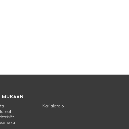
E MUKAAN
ta
Karjalatalo
tumat
hteisöt
jäseneksi