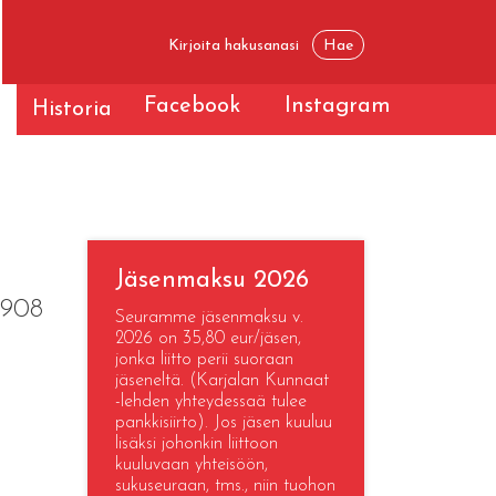
Facebook
Instagram
t
Historia
Jäsenmaksu 2026
3908
Seuramme jäsenmaksu v.
2026 on 35,80 eur/jäsen,
jonka liitto perii suoraan
jäseneltä. (Karjalan Kunnaat
-lehden yhteydessaä tulee
pankkisiirto). Jos jäsen kuuluu
lisäksi johonkin liittoon
kuuluvaan yhteisöön,
sukuseuraan, tms., niin tuohon