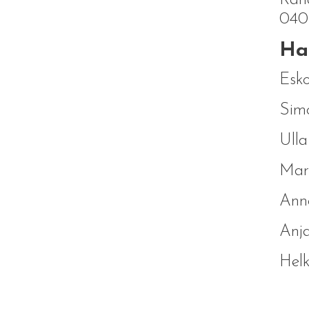
Raha
040 
Hal
Esko
Simo
Ull
Marj
Anne
Anj
Helk