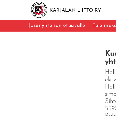
KARJALAN LIITTO RY
Jäsenyhteisön etusivulle
Tule muk
Ku
yht
Hall
ekov
Hall
simo
Siht
559