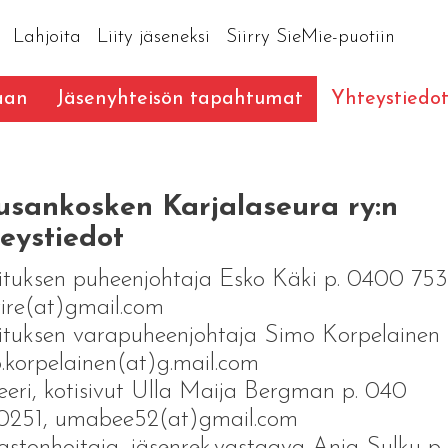
Lahjoita
Liity jäseneksi
Siirry SieMie-puotiin
aan
Jäsenyhteisön tapahtumat
Yhteystiedo
usankosken Karjalaseura ry:n
eystiedot
ituksen puheenjohtaja Esko Käki p. 0400 75
ire(at)gmail.com
ituksen varapuheenjohtaja Simo Korpelainen
.korpelainen(at)g.mail.com
eeri, kotisivut Ulla Maija Bergman p. 040
0251, umabee52(at)gmail.com