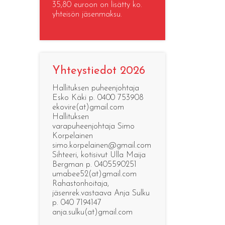
35,80 euroon on lisätty ko.
yhteisön jäsenmaksu.
Yhteystiedot 2026
Hallituksen puheenjohtaja
Esko Käki p. 0400 753908
ekovire(at)gmail.com
Hallituksen
varapuheenjohtaja Simo
Korpelainen
simo.korpelainen@gmail.com
Sihteeri, kotisivut Ulla Maija
Bergman p. 0405590251
umabee52(at)gmail.com
Rahastonhoitaja,
jäsenrek.vastaava Anja Sulku
p. 040 7194147
anja.sulku(at)gmail.com