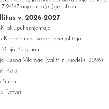
stonhoitaja, jäsenrek.vastaava Anja Sulku p.
7194147 anja.sulku(at)gmail.com
litus v. 2026-2027
KJäki, puheenjohtaja,
 Korpelaineni, varapuheenjohtaja
a Maija Bergman
a-Leena Vilamaa (valittiin vuodeksi 2026)
li Käki
a Sulku
a Tattari