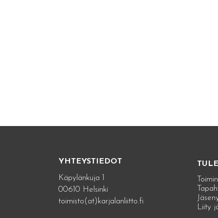
YHTEYSTIEDOT
TUL
Käpylänkuja 1
Toimin
Tapah
00610 Helsinki
Jäseny
toimisto(at)karjalanliitto.fi
Liity 