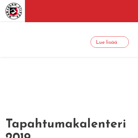
Lue lisää
Tapahtumakalenteri
2019