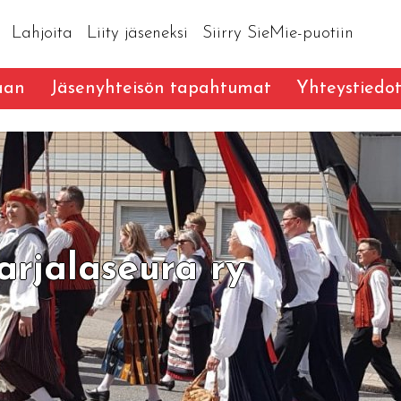
Lahjoita
Liity jäseneksi
Siirry SieMie-puotiin
aan
Jäsenyhteisön tapahtumat
Yhteystiedo
rjalaseura ry