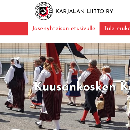
KARJALAN LIITTO RY
Jäsenyhteisön etusivulle
Tule muk
Kuusankosken Ka