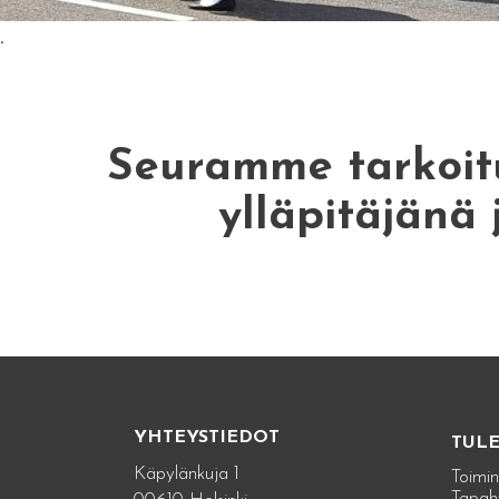
.
Seuramme tarkoitu
ylläpitäjänä 
YHTEYSTIEDOT
TUL
Käpylänkuja 1
Toimin
Tapah