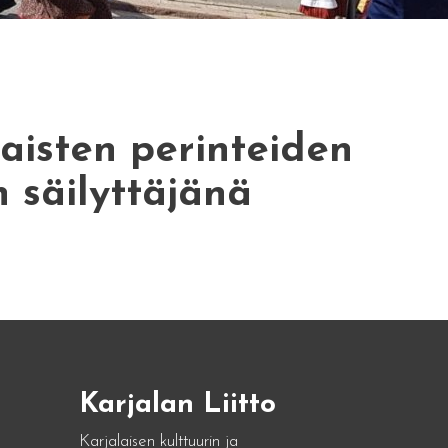
aisten perinteiden
n säilyttäjänä
Karjalan Liitto
Karjalaisen kulttuurin ja