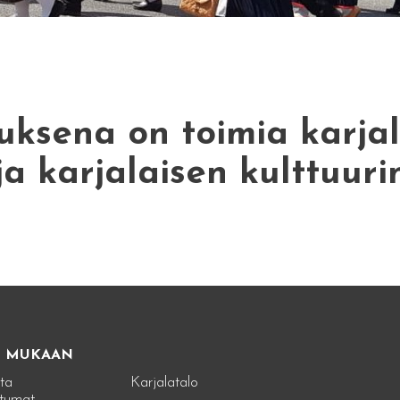
ksena on toimia karjal
ja karjalaisen kulttuuri
E MUKAAN
ta
Karjalatalo
tumat