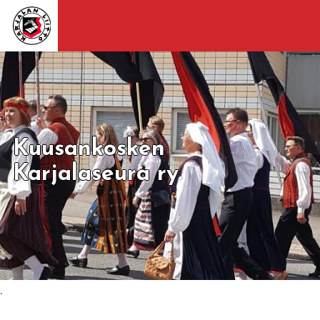
Kuusankosken
Karjalaseura ry
.