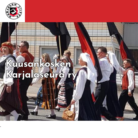
Kuusankosken
Karjalaseura ry
.