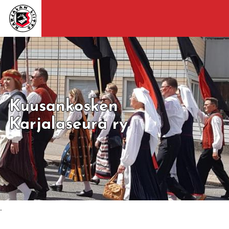
Kuusankosken
Karjalaseura ry
.