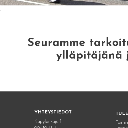
.
Seuramme tarkoitu
ylläpitäjänä 
YHTEYSTIEDOT
TUL
Käpylänkuja 1
Toimin
Tapah