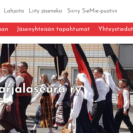
Lahjoita
Liity jäseneksi
Siirry SieMie-puotiin
aan
Jäsenyhteisön tapahtumat
Yhteystiedo
rjalaseura ry