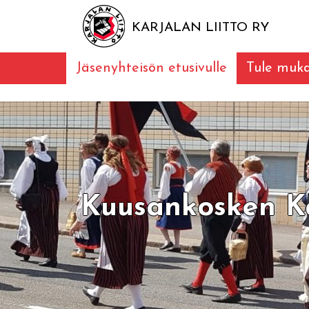
KARJALAN LIITTO RY
Jäsenyhteisön etusivulle
Tule muk
Kuusankosken Ka