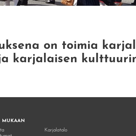
ksena on toimia karjal
ja karjalaisen kulttuuri
E MUKAAN
ta
Karjalatalo
tumat