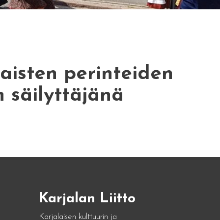
aisten perinteiden
n säilyttäjänä
Karjalan Liitto
Karjalaisen kulttuurin ja