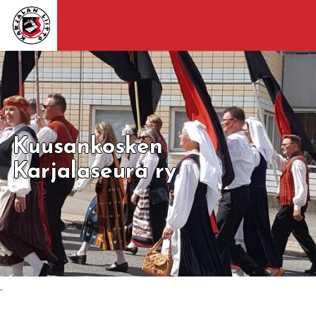
Kuusankosken
Karjalaseura ry
.