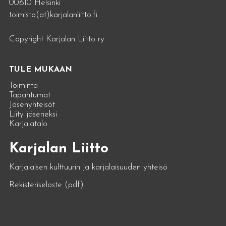
00610 Helsinki
toimisto(at)karjalanliitto.fi
Copyright Karjalan Liitto ry
TULE MUKAAN
Toiminta
Tapahtumat
Jäsenyhteisöt
Liity jäseneksi
Karjalatalo
Karjalan Liitto
Karjalaisen kulttuurin ja karjalaisuuden yhteisö
Rekisteriseloste (pdf)