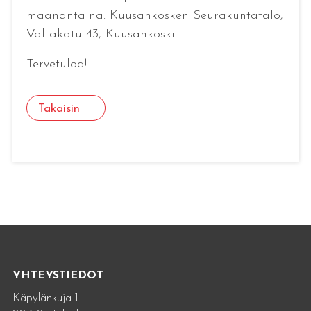
maanantaina. Kuusankosken Seurakuntatalo,
Valtakatu 43, Kuusankoski.
Tervetuloa!
Takaisin
YHTEYSTIEDOT
Käpylänkuja 1